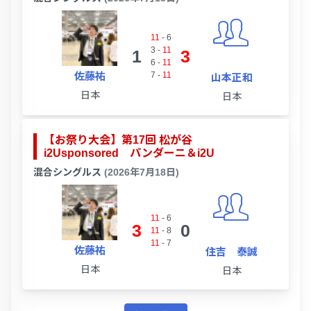
11
-
6
3
-
11
1
3
6
-
11
佐藤祐
7
-
11
山本正和
日本
日本
【お祭り大会】第17回 松が谷
i2Usponsored パンダーニ＆i2U
混合シングルス
(2026年7月18日)
11
-
6
3
0
11
-
8
11
-
7
佐藤祐
住吉 泰誠
日本
日本