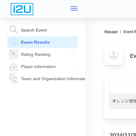
Search Event
Mypage
Event R
Event Results
Rating Ranking
E
Player information
Team and Organization Information
オレンジ卓球
2024/11/3