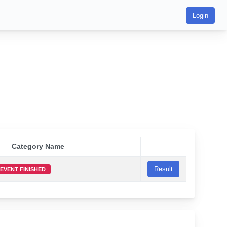
Login
Category Name
Result
EVENT FINISHED