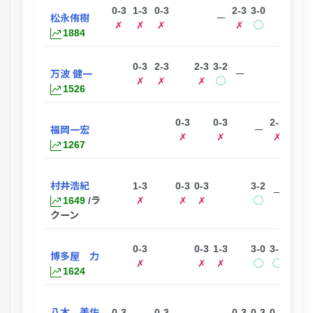
0-3
1-3
0-3
2-3
3-0
3-1
松永侑樹
ー
✗
✗
✗
✗
◯
◯
1884
0-3
2-3
2-3
3-2
万波 健一
ー
✗
✗
✗
◯
1526
0-3
0-3
2-3
0-3
福岡一宏
ー
✗
✗
✗
✗
1267
村井浩紀
1-3
0-3
0-3
3-2
1-3
ー
1649
/ラ
✗
✗
✗
◯
✗
クーン
0-3
0-3
1-3
3-0
3-1
博多屋 力
ー
✗
✗
✗
◯
◯
1624
八木 美佐
0-3
0-3
0-3
0-3
0-3