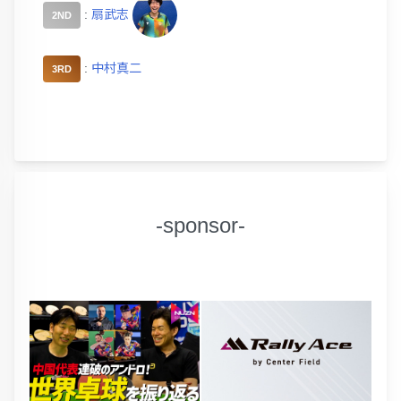
:
扇武志
2ND
:
中村真二
3RD
-sponsor-