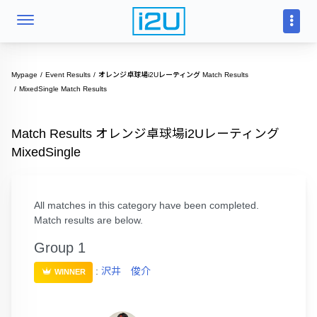
Mypage
Event Results
オレンジ卓球場i2Uレーティング Match Results
MixedSingle Match Results
Match Results オレンジ卓球場i2Uレーティング
MixedSingle
All matches in this category have been completed.
Match results are below.
Group 1
:
沢井 俊介
WINNER