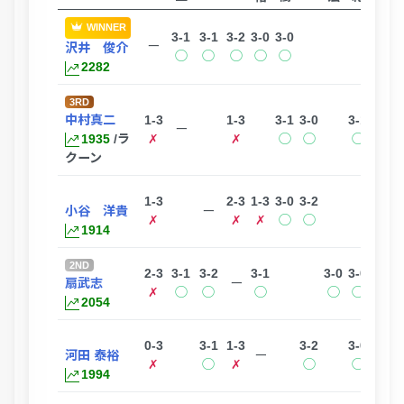
WINNER
3-1
3-1
3-2
3-0
3-0
ー
沢井 俊介
◯
◯
◯
◯
◯
2282
3RD
中村真二
1-3
1-3
3-1
3-0
3-1
3-0
ー
1935
/ラ
✗
✗
◯
◯
◯
◯
クーン
1-3
2-3
1-3
3-0
3-2
小谷 洋貴
ー
✗
✗
✗
◯
◯
1914
2ND
2-3
3-1
3-2
3-1
3-0
3-0
扇武志
ー
✗
◯
◯
◯
◯
◯
2054
0-3
3-1
1-3
3-2
3-0
3-0
河田 泰裕
ー
✗
◯
✗
◯
◯
◯
1994