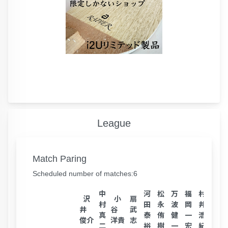
League
Match Paring
Scheduled number of matches:6
中
河
松
万
福
村
沢
小
扇
博多
村
田
永
波
岡
井
井
谷
武
屋
真
泰
侑
健
一
浩
俊介
洋貴
志
力
二
裕
樹
一
宏
紀