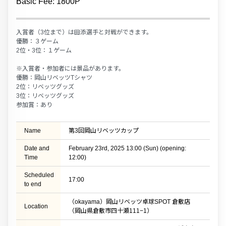
Basic Fee: 1800P
入賞者（3位まで）は田添選手と対戦ができます。
優勝：３ゲーム
2位・3位：１ゲーム
※入賞者・参加者には景品があります。
優勝：岡山リベッツTシャツ
2位：リベッツグッズ
3位：リベッツグッズ
参加賞：あり
Name
第3回岡山リベッツカップ
Date and
February 23rd, 2025 13:00 (Sun) (opening:
Time
12:00)
Scheduled
17:00
to end
（okayama）岡山リベッツ卓球SPOT 倉敷店
Location
（岡山県倉敷市四十瀬111−1）