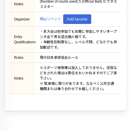
(Number of courts used) 5 (Official Ball) ビクタス
Notes
３スター
岡山リベッツ
Add favorite
Organizer
・本大会は初参加でも気軽に参加しやすいオープ
Entry
ン大会で男女混合個人戦です。
Qualifications
・年齢性別制限なし、レベル不問、どなたでも参
加歓迎です。
Rules
現行日本卓球協会ルール
※スポーツ保険等は加入しておりません。怪我な
どをされた場合は責任をおいかねますのでご了承
Notes
下さい。
※ 駐車場に限りがあります。なるべく公共交通
機関または乗り合わせでお越しください。