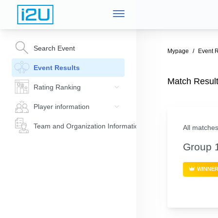
Search Event
Mypage
Event R
Event Results
Match Re
Rating Ranking
Player information
Team and Organization Information
All matches
Group 
WINNE