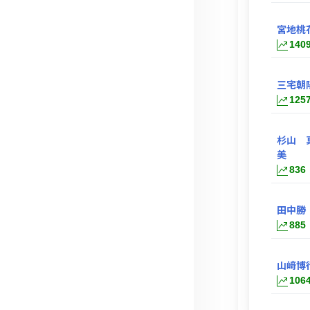
宮地桃
140
三宅朝
125
杉山 
美
836
田中勝
885
山﨑博
106