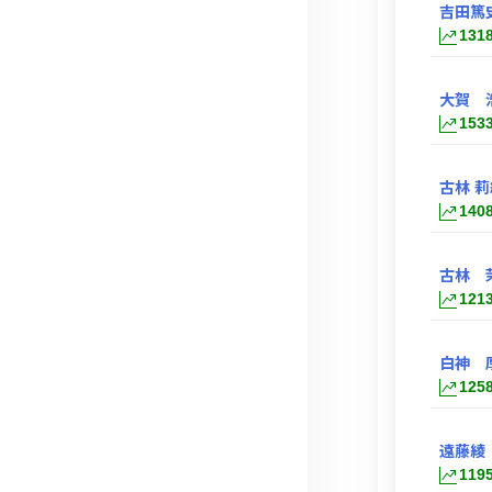
吉田篤
131
大賀 
153
古林 莉
140
古林 
121
白神 
125
遠藤綾
119