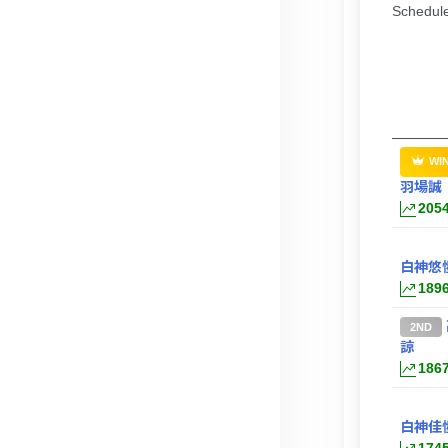
Schedul
WI
羽場誠
205
白神悠
189
2ND
諒
186
白神佳