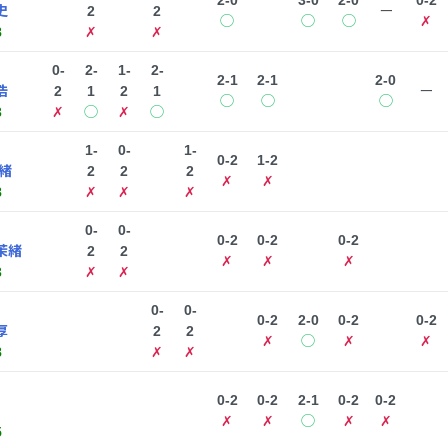
2-0
3-0
2-0
0-2
史
2
2
ー
◯
◯
◯
✗
8
✗
✗
0-
2-
1-
2-
2-1
2-1
2-0
浩
2
1
2
1
ー
◯
◯
◯
3
✗
◯
✗
◯
1-
0-
1-
0-2
1-2
緒
2
2
2
✗
✗
8
✗
✗
✗
0-
0-
0-2
0-2
0-2
茉緒
2
2
✗
✗
✗
3
✗
✗
0-
0-
0-2
2-0
0-2
0-2
厚
2
2
✗
◯
✗
✗
8
✗
✗
0-2
0-2
2-1
0-2
0-2
✗
✗
◯
✗
✗
5