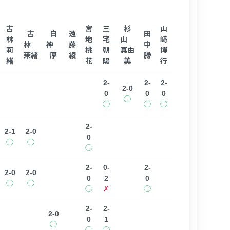
古
宮
三
杉
山
古
白
遠
田
林
地
宅
山
﨑
林
神
藤
中
莉
桃
朝
真由
博
茉緒
厚
綾
勝
緒
花
陽
美
行
2-
2-
2-
2-0
0
0
0
◯
◯
◯
◯
2-
2-1
2-0
0
◯
◯
◯
2-
0-
2-
2-0
2-0
0
2
0
◯
◯
◯
✗
◯
2-
2-
2-0
0
1
◯