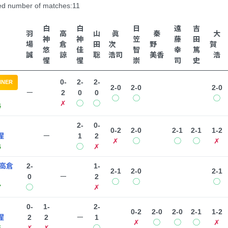
ed number of matches:11
白
白
日
遠
吉
羽
高
山
眞
秦
大
神
神
笠
藤
田
場
倉
田
次
野
賀
悠
佳
智
幸
篤
誠
諒
聡
浩司
美香
浩
惺
惺
崇
司
史
0-
2-
2-
NNER
2-0
2-0
2-0
ー
2
0
0
◯
◯
◯
✗
◯
◯
4
2-
0-
0-2
2-0
2-1
2-1
1-2
惺
ー
1
2
✗
◯
◯
◯
✗
6
◯
✗
高倉
2-
1-
2-1
2-0
2-1
0
ー
2
◯
◯
◯
7
◯
✗
0-
1-
2-
0-2
2-0
2-0
2-1
1-2
惺
2
2
ー
1
✗
◯
◯
◯
✗