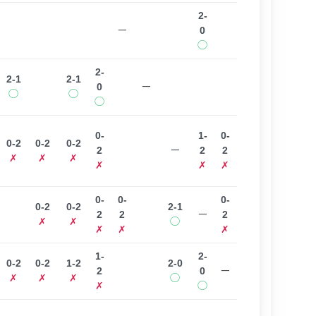
2-
ー
0
◯
2-
2-1
2-1
0
ー
◯
◯
◯
0-
1-
0-
0-2
0-2
0-2
2
ー
2
2
✗
✗
✗
✗
✗
✗
0-
0-
0-
0-2
0-2
2-1
2
2
ー
2
✗
✗
◯
✗
✗
✗
1-
2-
0-2
0-2
1-2
2-0
2
0
ー
✗
✗
✗
◯
✗
◯