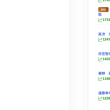
174
3RD
聡
173
眞次 
124
日笠智
143
秦野 
116
遠藤幸
122