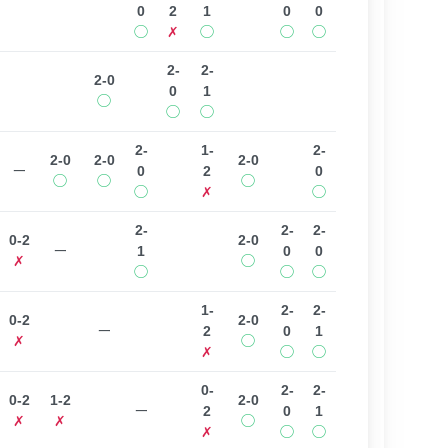
0
2
1
0
0
◯
✗
◯
◯
◯
2-
2-
2-0
0
1
◯
◯
◯
2-
1-
2-
2-0
2-0
2-0
ー
0
2
0
◯
◯
◯
◯
✗
◯
2-
2-
2-
0-2
2-0
ー
1
0
0
✗
◯
◯
◯
◯
1-
2-
2-
0-2
2-0
ー
2
0
1
✗
◯
✗
◯
◯
0-
2-
2-
0-2
1-2
2-0
ー
2
0
1
✗
✗
◯
✗
◯
◯