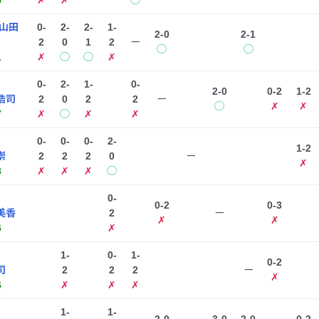
5
✗
✗
◯
山田
0-
2-
2-
1-
2-0
2-1
2
0
1
2
ー
◯
◯
1
✗
◯
◯
✗
0-
2-
1-
0-
2-0
0-2
1-2
浩司
2
0
2
2
ー
◯
✗
✗
7
✗
◯
✗
✗
0-
0-
0-
2-
1-2
崇
2
2
2
0
ー
✗
3
✗
✗
✗
◯
0-
0-2
0-3
美香
2
ー
✗
✗
6
✗
1-
0-
1-
0-2
司
2
2
2
ー
✗
6
✗
✗
✗
1-
1-