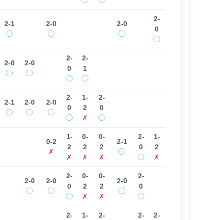
◯
◯
2-
2-1
2-0
2-0
0
◯
◯
◯
◯
2-
2-
2-0
2-0
0
1
◯
◯
◯
◯
2-
1-
2-
2-1
2-0
2-0
0
2
0
◯
◯
◯
◯
✗
◯
1-
0-
0-
2-
1-
0-2
2-1
2
2
2
0
2
✗
◯
✗
✗
✗
◯
✗
2-
0-
0-
2-
2-0
2-0
2-0
0
2
2
0
◯
◯
◯
◯
✗
✗
◯
2-
1-
2-
2-
2-