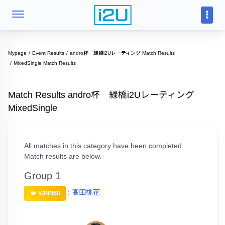
Mypage
Event Results
andro杯 緑橋i2Uレーティング Match Results
MixedSingle Match Results
Match Results andro杯 緑橋i2Uレーティング
MixedSingle
All matches in this category have been completed.
Match results are below.
Group 1
:
髙田桃花
WINNER