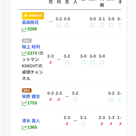
花
利
志
人
永
朗
WINNER
3-2
3-0
3-0
3-1
3-0
3-1
ー
髙田桃花
◯
◯
◯
◯
◯
◯
2266
2ND
阪上 政利
2374
/カ
2-3
3-2
3-0
3-0
3-0
ットマン
ー
✗
◯
◯
◯
◯
KNIGHTの
卓球チャン
ネル
3RD
0-3
2-3
3-2
3-2
3-0
栄原 健志
ー
✗
✗
◯
◯
◯
1753
2-3
3-1
2-3
1-3
1-3
3-0
清水 英人
ー
✗
◯
✗
✗
✗
◯
1365