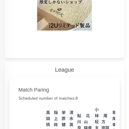
League
Match Paring
Scheduled number of matches:8
小
髙
阪
栄
清
堀
鮎
北
林
尾
川
田
上
原
水
尾
川
山
柾
方
本
桃
政
健
英
幸
良
陽貴
太
崇祥
裕貴