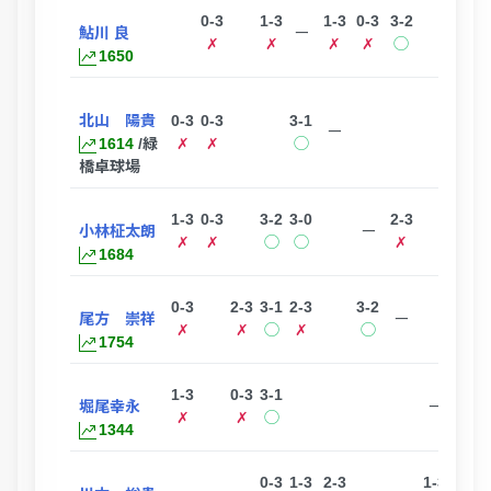
0-3
1-3
1-3
0-3
3-2
3-1
鮎川 良
ー
✗
✗
✗
✗
◯
◯
1650
北山 陽貴
0-3
0-3
3-1
3-2
ー
1614
/緑
✗
✗
◯
◯
橋卓球場
1-3
0-3
3-2
3-0
2-3
小林柾太朗
ー
✗
✗
◯
◯
✗
1684
0-3
2-3
3-1
2-3
3-2
尾方 崇祥
ー
✗
✗
◯
✗
◯
1754
1-3
0-3
3-1
3-1
堀尾幸永
ー
✗
✗
◯
◯
1344
0-3
1-3
2-3
1-3