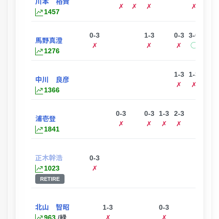
川本 裕貴
ー
✗
✗
✗
✗
1457
0-3
1-3
0-3
3-0
馬野真澄
✗
✗
✗
◯
1276
1-3
1-3
2-3
中川 良彦
✗
✗
✗
1366
0-3
0-3
1-3
2-3
浦壱登
✗
✗
✗
✗
1841
正木幹浩
0-3
1023
✗
RETIRE
北山 智昭
1-3
0-3
0-3
963
/緑
✗
✗
✗