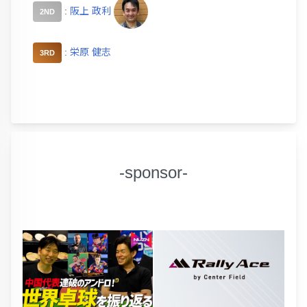
:
阪上 政利
2ND
:
栄原 健志
3RD
-sponsor-