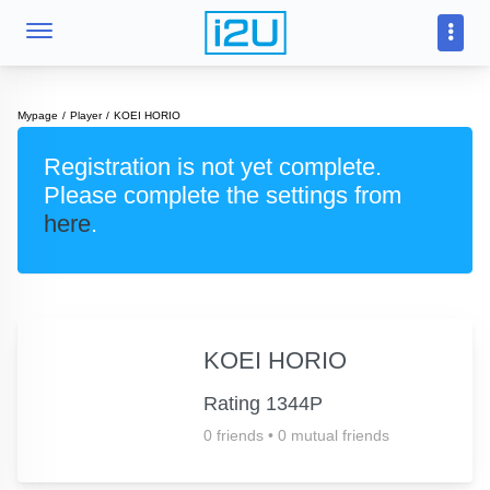
Mypage
Player
KOEI HORIO
Registration is not yet complete.
Please complete the settings from
here
.
KOEI HORIO
Rating 1344P
0 friends
•
0 mutual friends