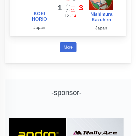
7
-
11
1
3
7
-
11
KOEI
Nishimura
12
-
14
HORIO
Kazuhiro
Japan
Japan
More
-sponsor-