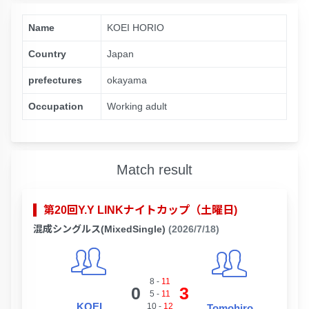
Name
KOEI HORIO
Country
Japan
prefectures
okayama
Occupation
Working adult
Match result
第20回Y.Y LINKナイトカップ（土曜日)
混成シングルス(MixedSingle)
(2026/7/18)
8
-
11
0
3
5
-
11
KOEI
10
-
12
Tomohiro