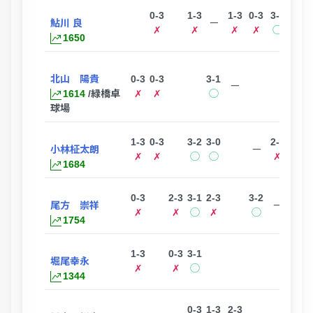
0-3
1-3
1-3
0-3
3-2
鮎川 良
ー
✗
✗
✗
✗
◯
1650
北山 陽貴
0-3
0-3
3-1
ー
1614
/緑橋卓
✗
✗
◯
球場
1-3
0-3
3-2
3-0
2-3
小林柾太朗
ー
✗
✗
◯
◯
✗
1684
0-3
2-3
3-1
2-3
3-2
尾方 崇祥
ー
✗
✗
◯
✗
◯
1754
1-3
0-3
3-1
堀尾幸永
ー
✗
✗
◯
1344
0-3
1-3
2-3
1-3