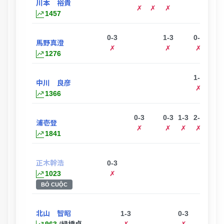
川本 裕貴
✗
✗
✗
✗
1457
0-3
1-3
0-3
3-0
馬野真澄
✗
✗
✗
◯
1276
1-3
1-3
中川 良彦
✗
✗
1366
0-3
0-3
1-3
2-3
浦壱登
✗
✗
✗
✗
1841
正木幹浩
0-3
1023
✗
BỎ CUỘC
北山 智昭
1-3
0-3
963
/緑橋卓
✗
✗