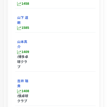
1458
山下 道
朗
1585
山本真
介
1409
/博多卓
球クラ
ブ
吉井 瑞
貴
1408
/慎卓球
クラブ