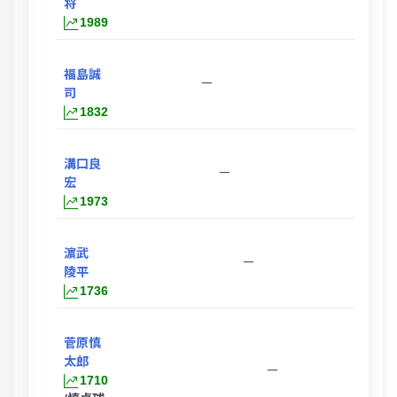
将
1989
福島誠
ー
司
1832
溝口良
ー
宏
1973
濵武
ー
陵平
1736
菅原慎
太郎
ー
1710