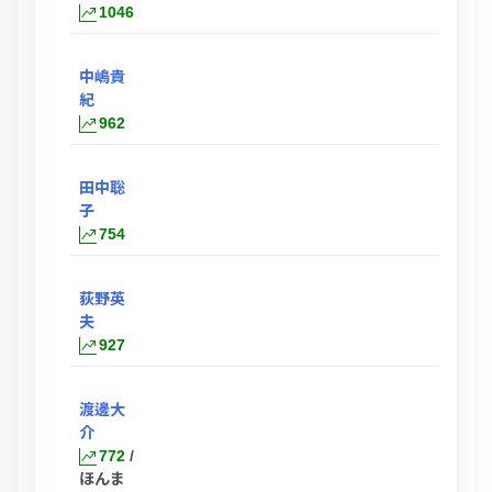
1046
中嶋貴
紀
962
田中聡
子
754
荻野英
夫
927
渡邊大
介
772
/
ほんま