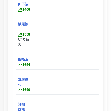
山下浩
ー
1406
横尾慎
一
ー
1558
/かりめ
ろ
峯拓海
1654
友廣透
和
1690
箕輪
京祐