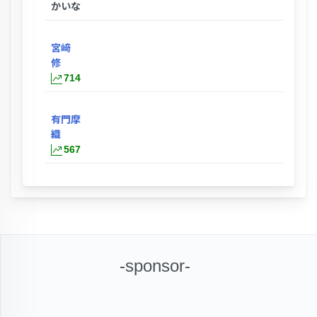
かいな
宮﨑
修
714
有門摩
織
567
-sponsor-