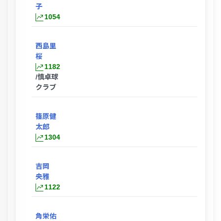
子
1054
西島里
桜
1182
/慎卓球
クラブ
篠原健
太郎
1304
吉岡
央雅
1122
角栄佑