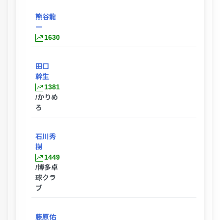
熊谷龍
一
1630
田口
幹生
1381
/かりめ
ろ
石川秀
樹
1449
/博多卓
球クラ
ブ
藤原佑