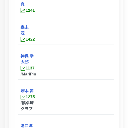
真
1241
森末
茂
1422
神保 幸
太郎
1137
/MariPin
塚本 舞
1275
/慎卓球
クラブ
溝口洋