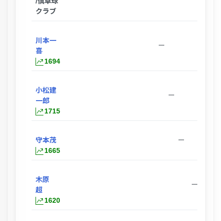
/慎卓球
クラブ
川本一
ー
喜
1694
小松建
ー
一郎
1715
守本茂
ー
1665
木原
ー
超
1620