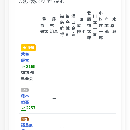
合数が変更されています。
菅
小
福
福
溝
川
横
荒
藤
濵
原
松
守
木
山
島
島
口
本
尾
巻
林
武
慎
建
本
原
下
航
誠
良
一
慎
優太
治基
陵平
太
一
茂
超
浩
将
司
宏
喜
一
郎
郎
優勝
荒巻
優太
ー
2168
/北九州
卓楽会
2位
藤林
ー
治基
2257
3位
福島航
ー