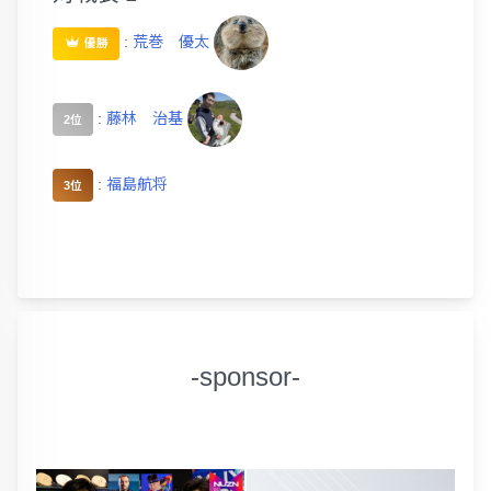
:
荒巻 優太
優勝
:
藤林 治基
2位
:
福島航将
3位
-sponsor-