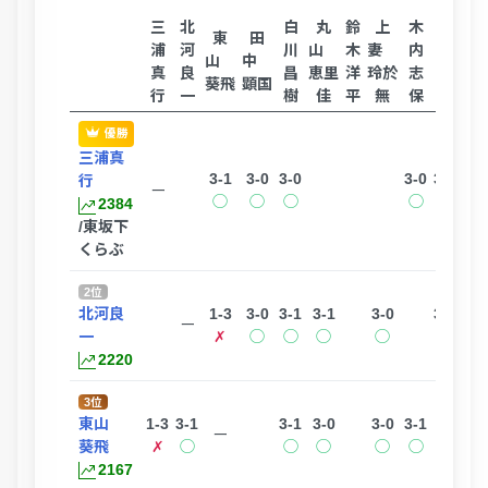
三
北
白
丸
鈴
上
木
山
山
東
田
浦
河
川
山
木
妻
内
浦
内
山
中
真
良
昌
恵里
洋
玲於
志
玄
雅
葵飛
顕国
行
一
樹
佳
平
無
保
颯
司
優勝
三浦真
3-1
3-0
3-0
3-0
3-0
3-0
行
ー
◯
◯
◯
◯
◯
◯
2384
/東坂下
くらぶ
2位
北河良
1-3
3-0
3-1
3-1
3-0
3-0
ー
一
✗
◯
◯
◯
◯
◯
2220
3位
東山
1-3
3-1
3-1
3-0
3-0
3-1
ー
葵飛
✗
◯
◯
◯
◯
◯
2167