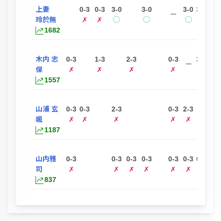
上妻
0-3
0-3
3-0
3-0
3-0
3-0
3-0
ー
玲於無
✗
✗
◯
◯
◯
◯
◯
1682
木内 志
0-3
1-3
2-3
0-3
3-2
3-0
ー
保
✗
✗
✗
✗
◯
◯
1557
山浦 玄
0-3
0-3
2-3
0-3
2-3
3-0
ー
颯
✗
✗
✗
✗
✗
◯
1187
山内雅
0-3
0-3
0-3
0-3
0-3
0-3
0-3
ー
司
✗
✗
✗
✗
✗
✗
✗
837