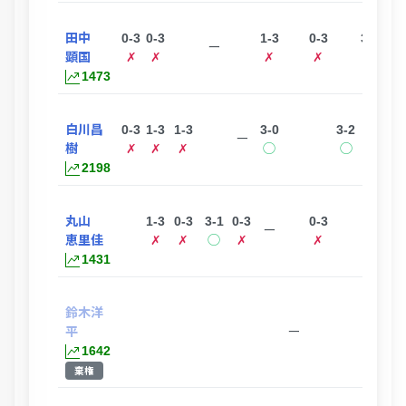
田中
0-3
0-3
1-3
0-3
3-2
3-0
ー
顕国
✗
✗
✗
✗
◯
◯
1473
白川昌
0-3
1-3
1-3
3-0
3-2
3-0
ー
樹
✗
✗
✗
◯
◯
◯
2198
丸山
1-3
0-3
3-1
0-3
0-3
3-0
ー
恵里佳
✗
✗
◯
✗
✗
◯
1431
鈴木洋
平
ー
1642
棄権