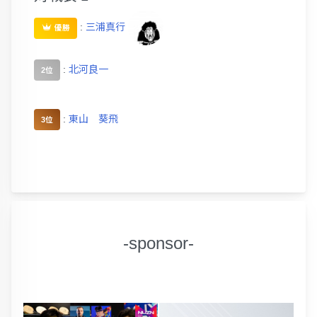
:
三浦真行
優勝
:
北河良一
2位
:
東山 葵飛
3位
-sponsor-