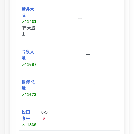
若井大
成
ー
1461
/日大豊
山
今泉大
ー
地
1687
相澤 佑
ー
哉
1673
松田
0-3
ー
康平
✗
1839