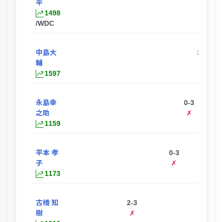
平
◯
1498
/WDC
中島大
3-1
輔
◯
1597
永島幸
0-3
之助
✗
1159
平本 孝
0-3
子
✗
1173
古橋 知
2-3
樹
✗