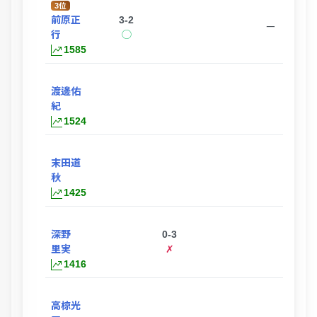
3位
前原正
3-2
ー
行
◯
1585
渡邊佑
ー
紀
1524
末田道
ー
秋
1425
深野
0-3
里実
✗
1416
高椋光
3-1