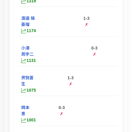
1319
渡邉 陽
1-3
亜瑠
✗
1174
小澤
0-3
周宇二
✗
1131
芳賀蒼
1-3
0-3
生
✗
✗
1075
岡本
0-3
恵
✗
1001