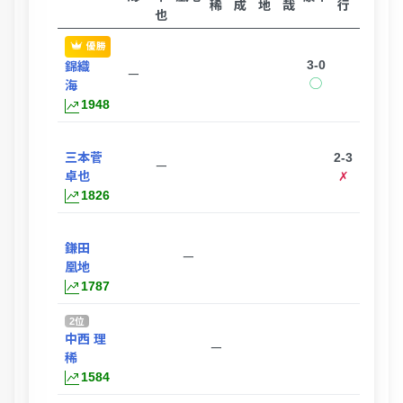
稀
成
地
哉
行
紀
秋
也
優勝
3-0
錦織
ー
◯
海
1948
三本菅
2-3
ー
卓也
✗
1826
鎌田
ー
凰地
1787
2位
中西 理
ー
稀
1584