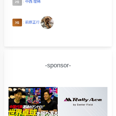
:
中西 理稀
2位
:
前原正行
3位
-sponsor-