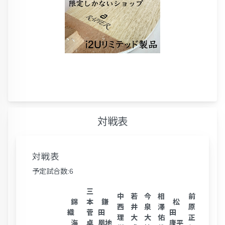
対戦表
対戦表
予定試合数:6
三
中
若
今
相
前
渡
末
錦
本
鎌
松
西
井
泉
澤
原
邊
田
織
菅
田
田
理
大
大
佑
正
佑
道
海
卓
凰地
康平