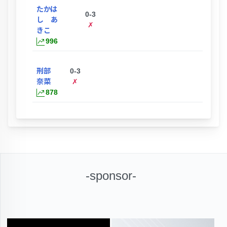
たかは
0-3
し あ
✗
きこ
996
刑部
0-3
奈菜
✗
878
-sponsor-