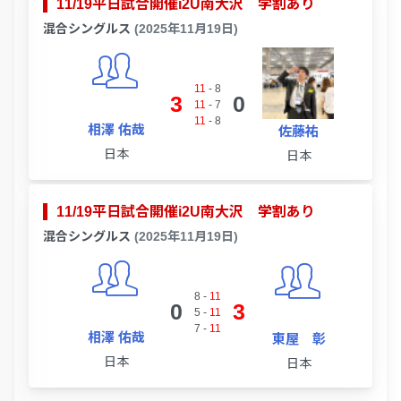
11/19平日試合開催i2U南大沢 学割あり
混合シングルス
(2025年11月19日)
11
-
8
3
0
11
-
7
11
-
8
相澤 佑哉
佐藤祐
日本
日本
11/19平日試合開催i2U南大沢 学割あり
混合シングルス
(2025年11月19日)
8
-
11
0
3
5
-
11
7
-
11
相澤 佑哉
東屋 彰
日本
日本