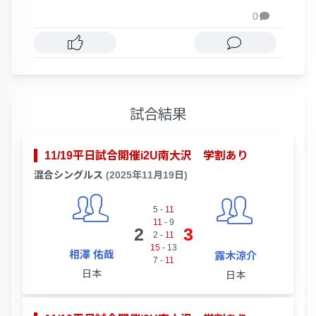
0

試合結果
11/19平日試合開催i2U南大沢 学割あり
混合シングルス
(2025年11月19日)
5
-
11
11
-
9
2
3
2
-
11
15
-
13
相澤 佑哉
露木涼介
7
-
11
日本
日本