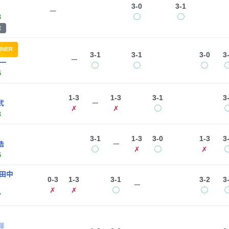
3-0
3-1
ー
8
◯
◯
E
NNER
3-1
3-1
3-0
3
ー
一
◯
◯
◯
5
1-3
1-3
3-1
3
武
ー
✗
✗
◯
3
3-1
1-3
3-0
1-3
3
浩
ー
◯
✗
◯
✗
5
田中
0-3
1-3
3-1
3-2
3
ー
✗
✗
◯
◯
7
暉