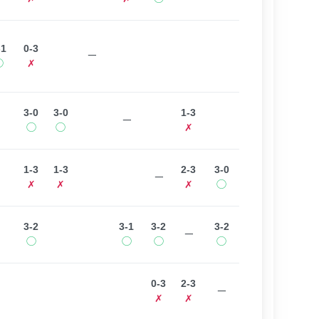
-1
0-3
ー
◯
✗
3-0
3-0
1-3
ー
◯
◯
✗
1-3
1-3
2-3
3-0
ー
✗
✗
✗
◯
3-2
3-1
3-2
3-2
ー
◯
◯
◯
◯
0-3
2-3
ー
✗
✗