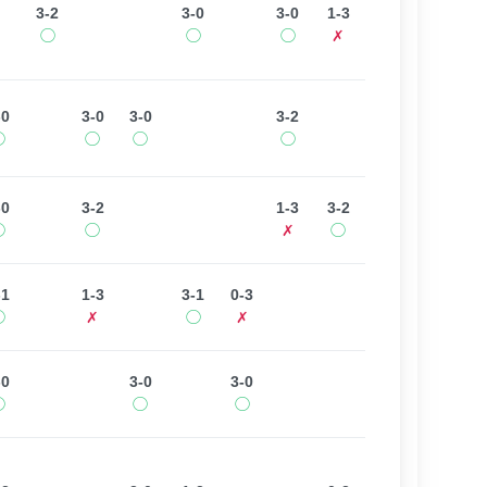
3-2
3-0
3-0
1-3
◯
◯
◯
✗
-0
3-0
3-0
3-2
◯
◯
◯
◯
-0
3-2
1-3
3-2
◯
◯
✗
◯
-1
1-3
3-1
0-3
◯
✗
◯
✗
-0
3-0
3-0
◯
◯
◯