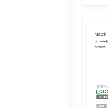
Match 
Schedule
league.
三宅将
210
RETIR
2ND