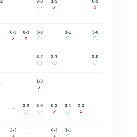
-2
3-0
1-3
0-3
◯
◯
✗
✗
0-3
0-3
3-0
3-1
3-0
✗
✗
◯
◯
◯
3-2
3-1
3-0
◯
◯
◯
1-3
ー
✗
3-2
3-0
0-3
3-1
2-3
ー
◯
◯
✗
◯
✗
2-3
0-3
3-1
ー
✗
✗
◯