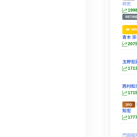
統史
199
RETIR
WI
青木 宗
207
玉野宏
171
西村和
171
3RD
知宏
177
門田絃