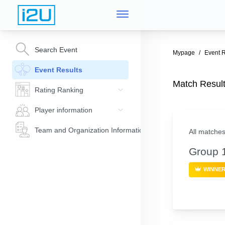
Search Event
Mypage
Event R
Event Results
Match Res
Rating Ranking
Player information
Team and Organization Information
All matches
Group 
WINNE