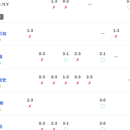
1-3
0-3
3
5
/Y.Y
ー
✗
✗
E
1-3
1-3
彩加
ー
✗
✗
0
0-3
3-1
2-3
3-1
輝
ー
✗
◯
✗
◯
4
0-3
0-3
1-3
0-3
2-3
智史
✗
✗
✗
✗
✗
3
2-3
3-0
希
✗
◯
4
0-3
2-3
3-1
3-0
昭
✗
✗
◯
◯