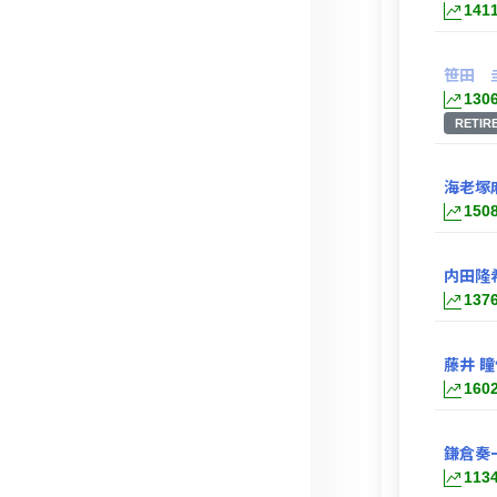
141
笹田 
130
RETIR
海老塚
150
内田隆
137
藤井 瞳
160
鎌倉奏
113