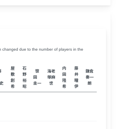
hanged due to the number of players in the
屋
石
内
藤
藤
笹
海老
鎌倉
敷
野
田
井
井
田
塚麻
奏一
創
裕
隆
瞳
史
圭一
世
朗
希
昭
希
伊