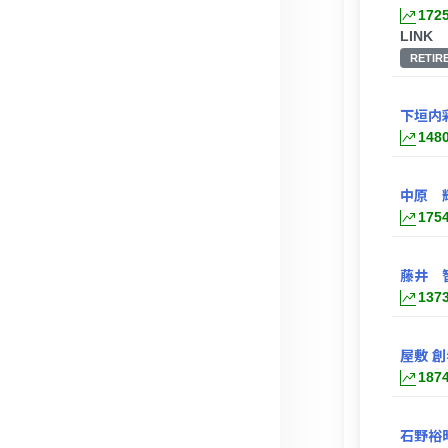
172
LINK
RETIR
下垣内
148
中原 
175
藤井 
137
屋敷 創
187
石野裕