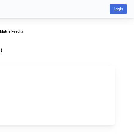
Login
atch Results
)