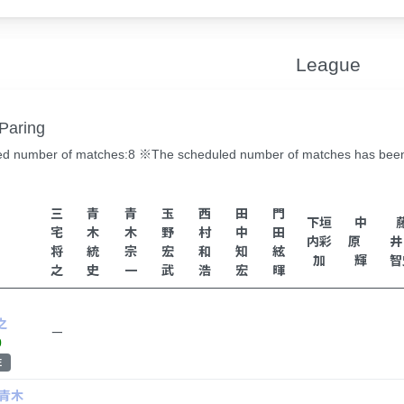
League
Paring
d number of matches:8 ※The scheduled number of matches has been c
三
青
青
玉
西
田
門
下垣
中
宅
木
木
野
村
中
田
内彩
原
将
統
宗
宏
和
知
絃
加
輝
智
之
史
一
武
浩
宏
暉
之
ー
0
E
青木