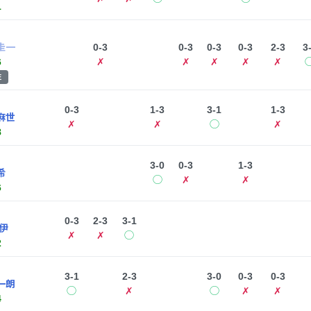
1
圭一
0-3
0-3
0-3
0-3
2-3
3
6
✗
✗
✗
✗
✗
E
0-3
1-3
3-1
1-3
麻世
✗
✗
◯
✗
8
3-0
0-3
1-3
希
◯
✗
✗
6
0-3
2-3
3-1
伊
✗
✗
◯
2
3-1
2-3
3-0
0-3
0-3
一朗
◯
✗
◯
✗
✗
4