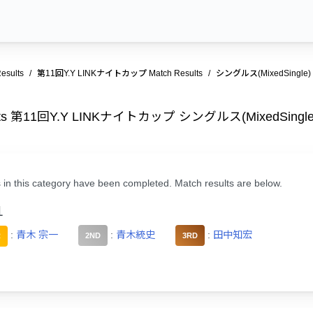
esults
第11回Y.Y LINKナイトカップ Match Results
シングルス(MixedSingle) M
ults 第11回Y.Y LINKナイトカップ シングルス(MixedSingle
 in this category have been completed. Match results are below.
1
:
青木 宗一
:
青木統史
:
田中知宏
R
2ND
3RD