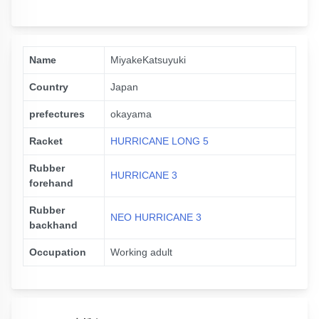
Name
MiyakeKatsuyuki
Country
Japan
prefectures
okayama
Racket
HURRICANE LONG 5
Rubber
HURRICANE 3
forehand
Rubber
NEO HURRICANE 3
backhand
Occupation
Working adult