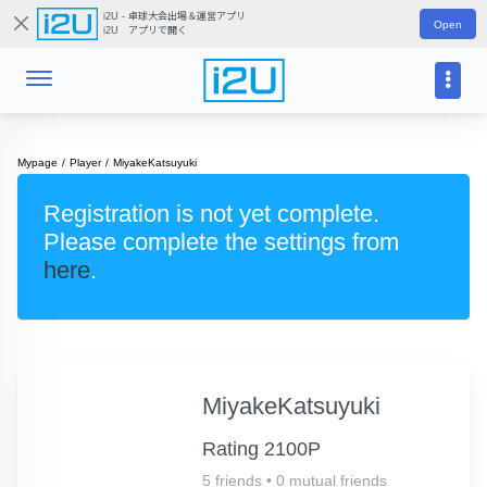
i2U - 卓球大会出場＆運営アプリ
Open
i2U アプリで開く
Mypage
Player
MiyakeKatsuyuki
Registration is not yet complete.
Please complete the settings from
here
.
MiyakeKatsuyuki
Rating 2100P
5 friends
•
0 mutual friends