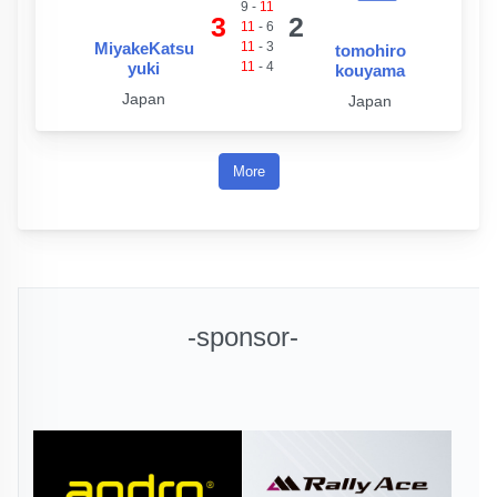
9
-
11
3
2
11
-
6
MiyakeKatsu
11
-
3
tomohiro
yuki
11
-
4
kouyama
Japan
Japan
More
-sponsor-