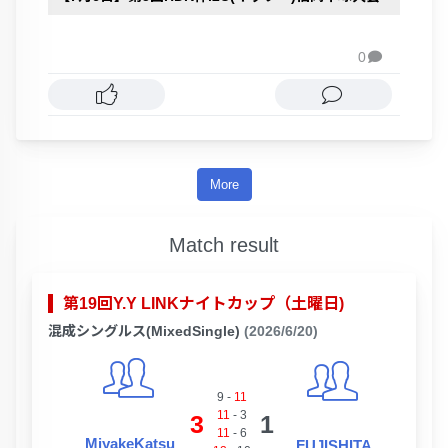
0

More
Match result
第19回Y.Y LINKナイトカップ（土曜日)
混成シングルス(MixedSingle)
(2026/6/20)
9
-
11
11
-
3
3
1
11
-
6
MiyakeKatsu
FUJISHITA