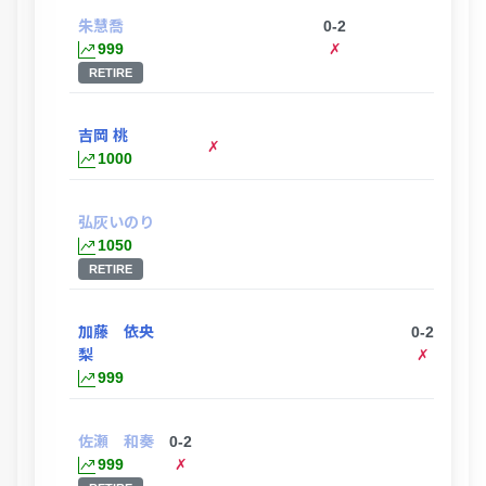
朱慧喬
0-2
999
✗
RETIRE
吉岡 桃
✗
1000
弘灰いのり
2
1050
RETIRE
加藤 依央
0-2
梨
✗
999
佐瀬 和奏
0-2
999
✗