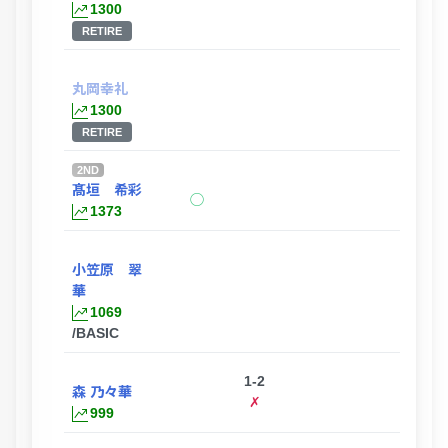
1300
RETIRE
丸岡幸礼
1300
RETIRE
2ND
髙垣 希彩
◯
1373
小笠原 翠
華
1069
/BASIC
1-2
森 乃々華
✗
999