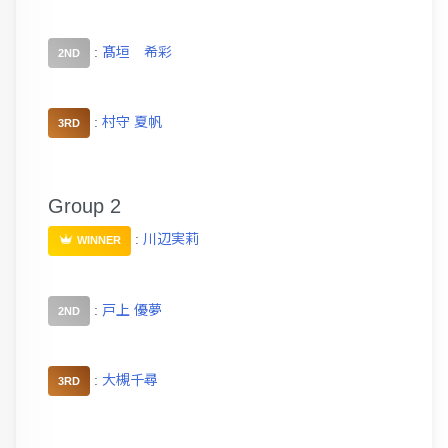
:
髙垣 希彩
2ND
:
村守 夏帆
3RD
Group 2
:
川辺実莉
WINNER
:
戸上 優夢
2ND
:
大槻千尋
3RD