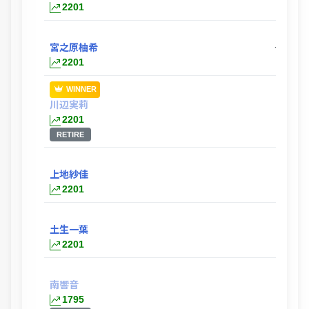
2201
宮之原柚希
ー
2201
WINNER
川辺実莉
ー
2201
RETIRE
上地紗佳
2201
土生一葉
2201
南響音
1795