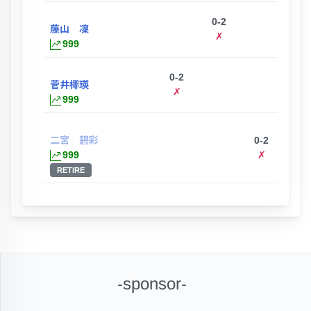
0-2
藤山 凜
✗
999
0-2
菅井椰瑛
✗
999
二宮 碧彩
0-2
999
✗
RETIRE
-sponsor-