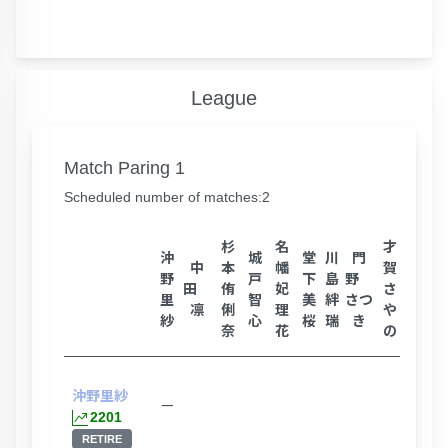
League
Match Paring 1
Scheduled number of matches:2
杉
名
才
沖
城
堂
川
門
村
中
本
幡
賀
野
戸
下
島
野
守
田
侑
妃
さ
里
智
美
絆
さつ
夏
凛
俐
理
や
莉
紗
心
桜
瑞
き
帆
奈
花
の
沖野里紗
ー
2201
RETIRE