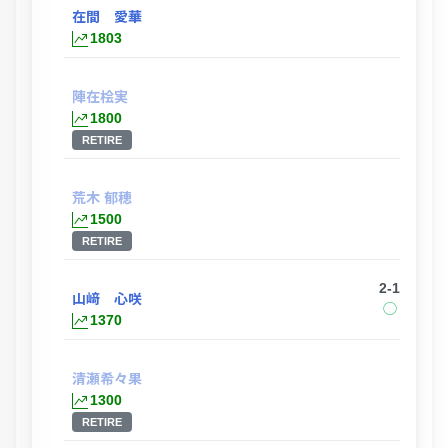
在間 愛華
1803
陣在桧実
1800
RETIRE
荒木 郁穂
1500
RETIRE
2-1
山﨑 心咲
◯
1370
清瀬希々果
1300
RETIRE