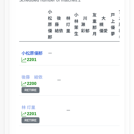
Scheduled number of matches:2
小
宮
小
友
戸
川
松
後
林
川
大
之
林
重
上
辺
原
藤
灯
瀬
槻
原
茉
那
優
実
優
結依
里
彩郁
優愛
柚
生
月
夢
莉
那
希
小松原優那
ー
2201
後藤 結依
ー
2200
RETIRE
林 灯里
ー
2201
RETIRE