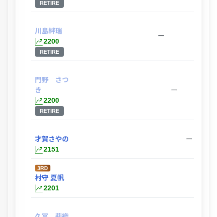
RETIRE
川島絆瑞
ー
2200
RETIRE
門野 さつ
き
ー
2200
RETIRE
才賀さやの
ー
2151
3RD
村守 夏帆
ー
2201
久冨 莉織