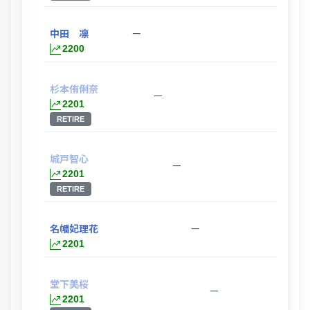
中田 凛
ー
2200
杉本侑俐奈
ー
2201
RETIRE
城戸智心
ー
2201
RETIRE
名幡妃理花
ー
2201
堂下美桜
ー
2201