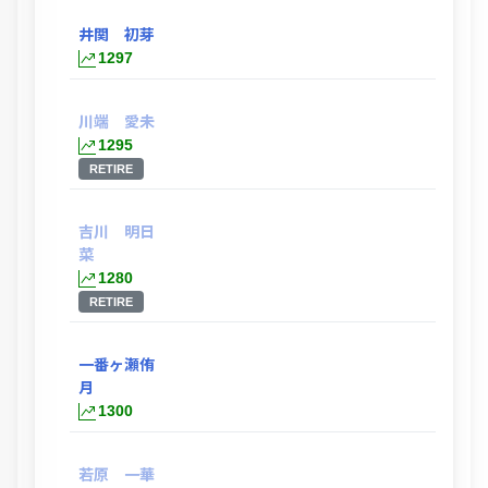
井関 初芽
1297
川端 愛未
1295
RETIRE
吉川 明日
菜
1280
RETIRE
一番ヶ瀬侑
月
1300
若原 一華