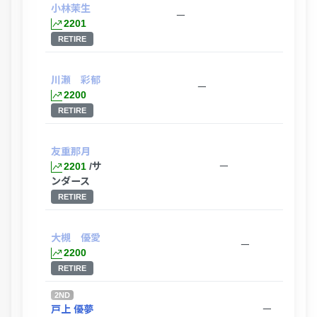
小林茉生
ー
2201
RETIRE
川瀬 彩郁
ー
2200
RETIRE
友重那月
2201
/サ
ー
ンダース
RETIRE
大槻 優愛
ー
2200
RETIRE
2ND
戸上 優夢
ー