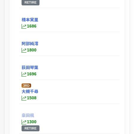
RETIRE
橋本実里
1686
阿部純澪
1800
荻田琴葉
1696
3RD
大槻千尋
1508
桒田楓
1300
RETIRE