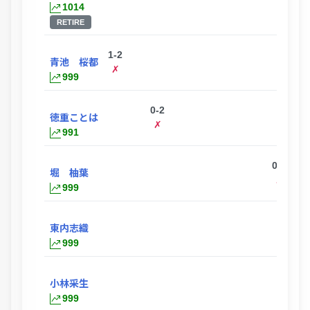
1014
RETIRE
1-2
青池 桜都
✗
999
0-2
徳重ことは
✗
991
0-2
堀 柚葉
✗
999
東内志織
999
0-2
小林采生
✗
999