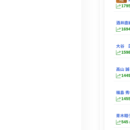
179
酒井直
169
大谷 
159
高山 誠
144
福島 秀
145
青木睦
545