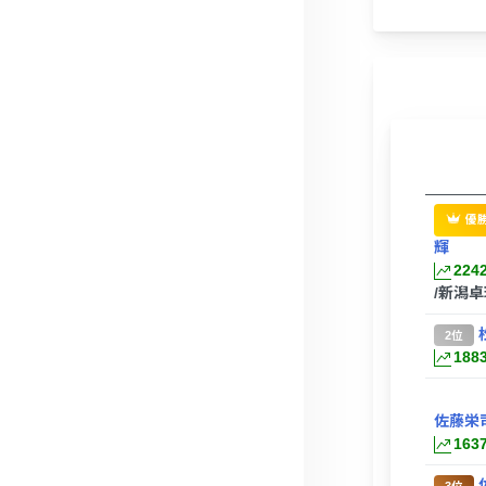
優
輝
224
/新潟
2位
188
佐藤栄
163
3位