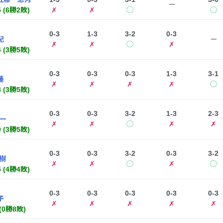
ー
5 (6勝2敗)
✗
✗
◯
◯
0-3
1-3
3-2
0-3
紀
ー
✗
✗
◯
✗
4 (3勝5敗)
0-3
0-3
0-3
1-3
3-1
蓮
✗
✗
✗
✗
◯
8 (3勝5敗)
0-3
0-3
3-2
1-3
2-3
一
✗
✗
◯
✗
✗
9 (3勝5敗)
0-3
0-3
3-2
0-3
3-2
樹
✗
✗
◯
✗
◯
5 (4勝4敗)
0-3
0-3
0-3
0-3
0-3
子
✗
✗
✗
✗
✗
 (0勝8敗)