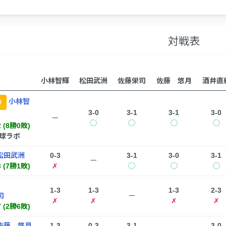
対戦表
小林智輝
松田武洲
佐藤栄司
佐藤 悠月
酒井直
小林智
勝
3-0
3-1
3-1
3-0
ー
◯
◯
◯
◯
2 (8勝0敗)
卓球ラボ
松田武洲
0-3
3-1
3-0
3-1
ー
3 (7勝1敗)
✗
◯
◯
◯
1-3
1-3
1-3
2-3
司
ー
✗
✗
✗
✗
7 (2勝6敗)
佐藤 悠月
1-3
0-3
3-1
3-0