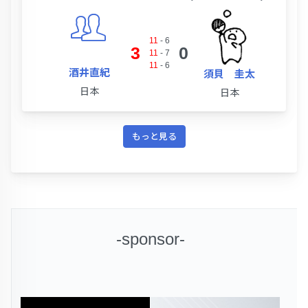
11
-
6
3
0
11
-
7
11
-
6
酒井直紀
須貝 圭太
日本
日本
もっと見る
-sponsor-