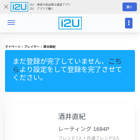
i2U - 卓球大会出場＆運営アプリ
開く
i2U アプリで開く
マイページ
プレイヤー
酒井直紀
まだ登録が完了していません、
こち
ら
より設定をして登録を完了させて
ください。
酒井直紀
レーティング 1694P
フレンド7人
•
共通フレンド0人