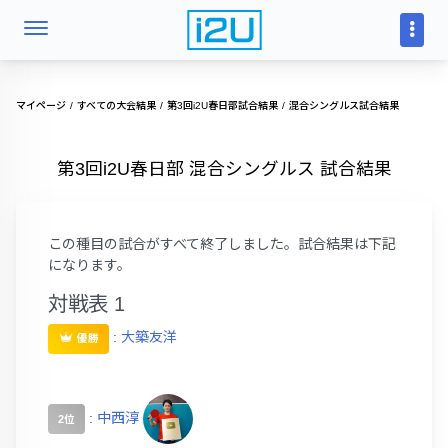
マイページ
すべての大会結果
第3回i2U春日部試合結果
混合シングルス試合結果
第3回i2U春日部 混合シングルス 試合結果
この種目の試合がすべて終了しました。試合結果は下記
になります。
対戦表 1
:
大築友洋
優勝
:
中西淳
2位