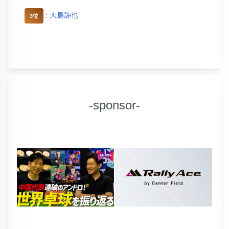
:
大島諒也
3位
-sponsor-