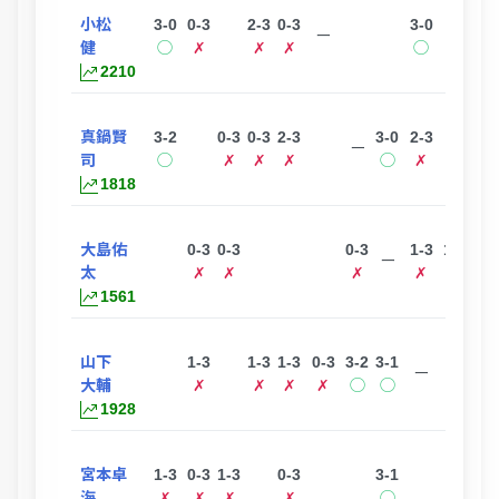
小松
3-0
0-3
2-3
0-3
3-0
3-0
ー
健
◯
✗
✗
✗
◯
◯
2210
真鍋賢
3-2
0-3
0-3
2-3
3-0
2-3
3-2
ー
司
◯
✗
✗
✗
◯
✗
◯
1818
大島佑
0-3
0-3
0-3
1-3
1-3
3-0
ー
太
✗
✗
✗
✗
✗
◯
1561
山下
1-3
1-3
1-3
0-3
3-2
3-1
ー
大輔
✗
✗
✗
✗
◯
◯
1928
宮本卓
1-3
0-3
1-3
0-3
3-1
3-1
ー
海
✗
✗
✗
✗
◯
◯