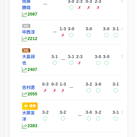
佐藤
3-0
2-3
0-3
2-3
3-1
3-0
ー
勝哉
◯
✗
✗
✗
◯
◯
2087
2位
1-3
3-0
3-0
3-0
3-1
3-0
3-0
中西淳
ー
✗
◯
◯
◯
◯
◯
◯
2212
3位
大島諒
3-1
3-1
2-3
3-0
3-0
3-1
ー
也
◯
◯
✗
◯
◯
◯
2407
0-3
0-3
1-3
3-2
3-0
3-1
吉村遼
ー
✗
✗
✗
◯
◯
◯
2055
優勝
3-2
3-2
3-0
3-2
3-1
3-0
大築友
ー
◯
◯
◯
◯
◯
◯
洋
2383