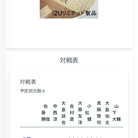
対戦表
対戦表
予定試合数:6
大
大
真
大
宮
森
佐
中
吉
小
山
島
築
鍋
島
本
田
藤
西
村
松
下
諒
友
賢
佑
卓
栄
勝哉
淳
遼
健
大輔
也
洋
司
太
海
次