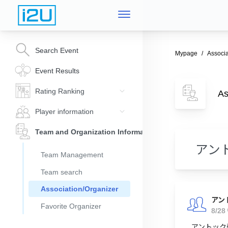
Search Event
Mypage
Associa
Event Results
Rating Ranking
As
Player information
Team and Organization Information
アン
Team Management
Team search
Association/Organizer
アン
Favorite Organizer
8/28
アントック