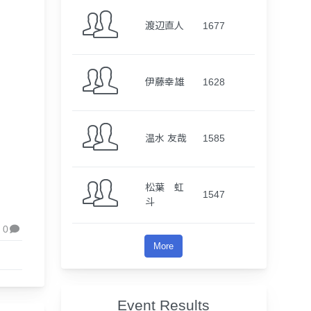
渡辺直人
1677
伊藤幸雄
1628
温水 友哉
1585
松葉 虹
1547
斗
0

More
Event Results