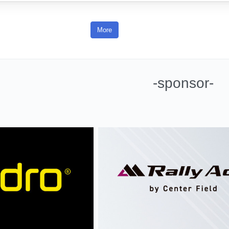
More
-sponsor-