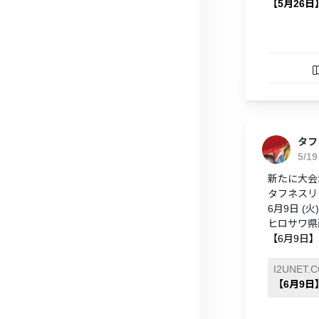
【5月26日
タフ
5/1
新たに大会
タフネスリー
6月9日 (火) 
ヒロサワ県
【6月9日】
I2UNET.
【6月9日