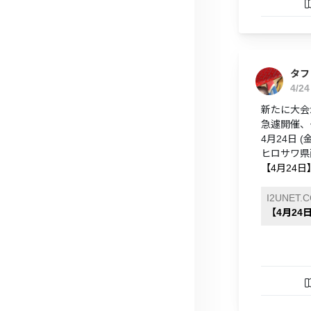
タフ
4/2
新たに大会
急遽開催、
4月24日 (金)
ヒロサワ県
【4月24
I2UNET.
【4月2