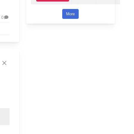
More
0
