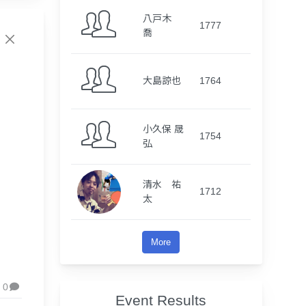
八戸木
1777
喬
大島諒也
1764
小久保 晟
1754
弘
清水 祐
1712
太
More
0

Event Results