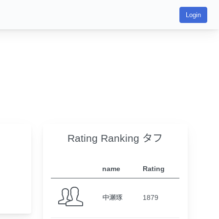
Login
Rating Ranking タフ
name
Rating
中瀬琢
1879