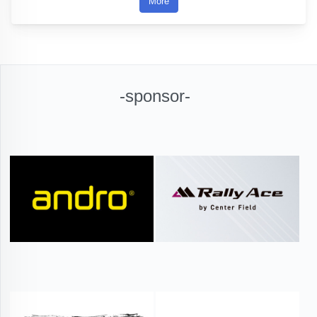
More
-sponsor-