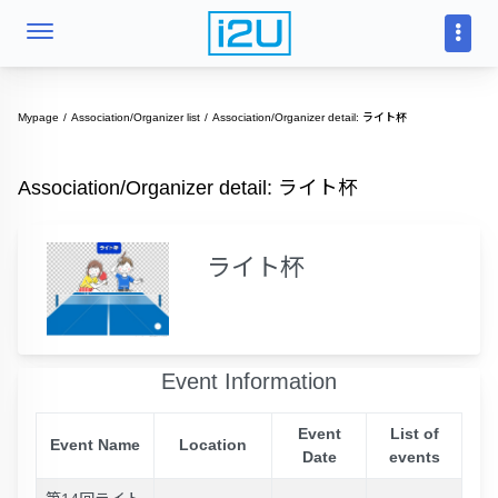
Mypage
Association/Organizer list
Association/Organizer detail: ライト杯
Association/Organizer detail: ライト杯
ライト杯
Event Information
Event
List of
Event Name
Location
Date
events