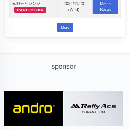
赤羽チャレンジ
2024/11/20
Match
(Wed)
Result
EVENT FINISHED
More
-sponsor-