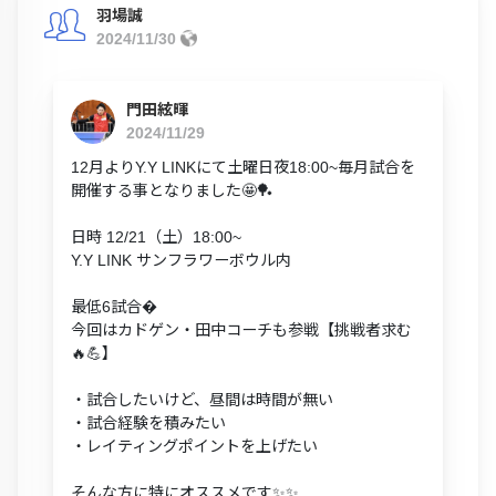
羽場誠
2024/11/30
門田絃暉
2024/11/29
12月よりY.Y LINKにて土曜日夜18:00~毎月試合を
開催する事となりました🤩🏓
日時 12/21（土）18:00~
Y.Y LINK サンフラワーボウル内
最低6試合�
今回はカドゲン・田中コーチも参戦【挑戦者求む
🔥💪】
・試合したいけど、昼間は時間が無い
・試合経験を積みたい
・レイティングポイントを上げたい
そんな方に特にオススメです✨✨