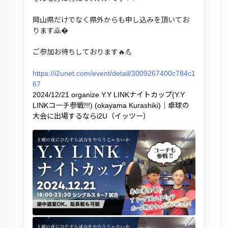
岡山県だけでなく県外からも申し込みを頂いてお
ります🙇‍�
ご参加お待ちしております🔥💪
https://i2unet.com/event/detail/3009267400c784c1
67
2024/12/21 organize Y.Y LINKナイトカップ(Y.Y
LINKコーチ参戦!!!) (okayama Kurashiki)｜卓球の
大会に出場するならi2U（イッツー）