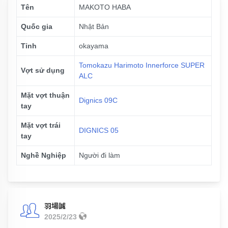
Tên
MAKOTO HABA
Quốc gia
Nhật Bản
Tỉnh
okayama
Tomokazu Harimoto Innerforce SUPER
Vợt sử dụng
ALC
Mặt vợt thuận
Dignics 09C
tay
Mặt vợt trái
DIGNICS 05
tay
Nghề Nghiệp
Người đi làm
羽場誠
2025/2/23