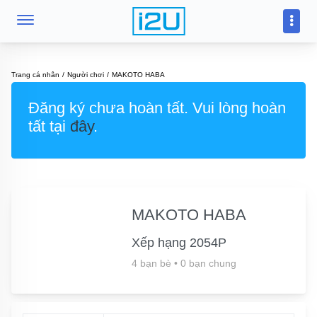
Trang cá nhân
Người chơi
MAKOTO HABA
Đăng ký chưa hoàn tất. Vui lòng hoàn
tất tại
đây
.
MAKOTO HABA
Xếp hạng 2054P
4 bạn bè
•
0 bạn chung