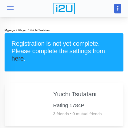
Mypage
Player
Yuichi Tsutatani
Registration is not yet complete.
Please complete the settings from
here
.
Yuichi Tsutatani
Rating 1784P
3 friends
•
0 mutual friends