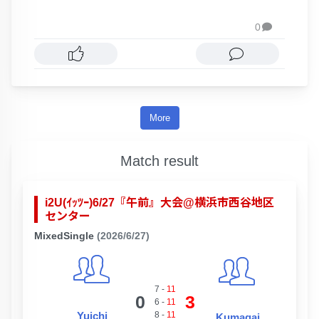
0

More
Match result
i2U(ｲｯﾂｰ)6/27『午前』大会@横浜市西谷地区
センター
MixedSingle
(2026/6/27)
7
-
11
0
3
6
-
11
Yuichi
8
-
11
Kumagai