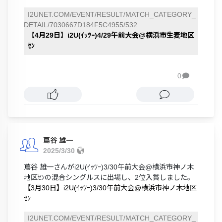
I2UNET.COM/EVENT/RESULT/MATCH_CATEGORY_
DETAIL/7030667D184F5C4955/532
【4月29日】i2U(ｲｯﾂｰ)4/29午前大会@横浜市生麦地区
ｾﾝ
0

蔦谷 雄一
2025/3/30
蔦谷 雄一さんがi2U(ｲｯﾂｰ)3/30午前大会@横浜市神ノ木
地区ｾﾝの混合シングルスに出場し、2位入賞しました。
【3月30日】i2U(ｲｯﾂｰ)3/30午前大会@横浜市神ノ木地区
ｾﾝ
I2UNET.COM/EVENT/RESULT/MATCH_CATEGORY_