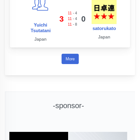
11
-
4
3
0
11
-
4
Yuichi
11
-
8
satorukato
Tsutatani
Japan
Japan
More
-sponsor-