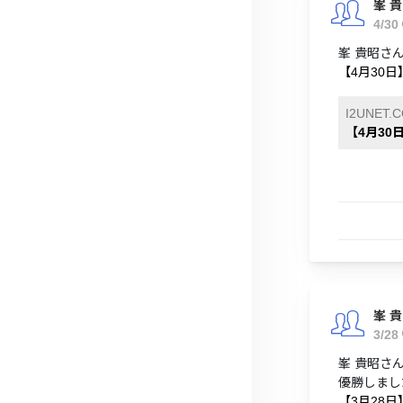
峯 
4/30
峯 貴昭さ
【4月30日
I2UNET.
【4月30
峯 
3/28
峯 貴昭さん
優勝しまし
【3月28日