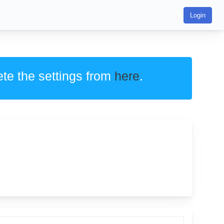
Login
ete the settings from
here
.