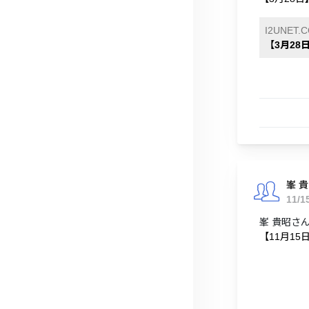
I2UNET.
【3月28
峯 
11/1
峯 貴昭さん
【11月15日