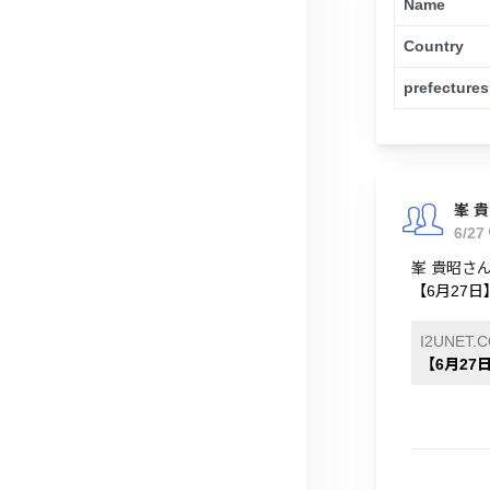
Name
Country
prefectures
峯 
6/27
峯 貴昭さ
【6月27日
I2UNET.
【6月27