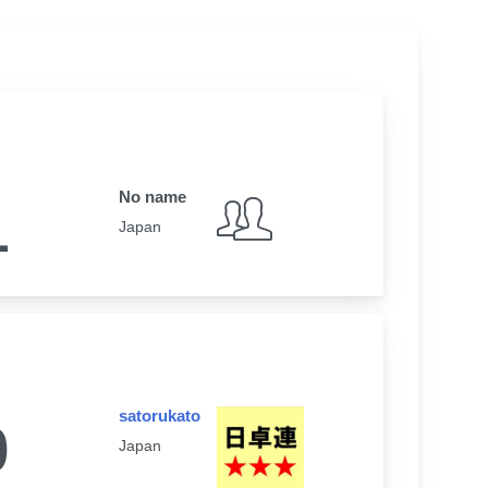
No name
1
Japan
satorukato
0
Japan