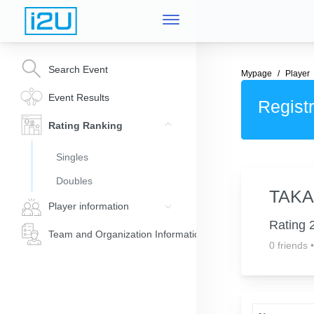
Search Event
Mypage
Player
Event Results
Registr
Rating Ranking
Singles
Doubles
TAKA
Player information
Rating 
Team and Organization Information
0 friends
•