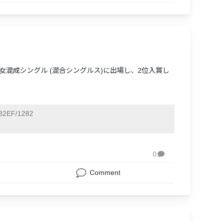
Iの男女混成シングル (混合シングルス)に出場し、2位入賞し
2EF/1282
0

Comment