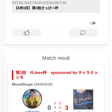
DETAIL/84073668152E462807/36
【8月3日】第3回さっぴー杯
0

Match result
第1回 #Lines杯 sponsored by ティラミッ
シモ
MixedSingle
(2026/4/19)
6
-
11
0
3
8
-
11