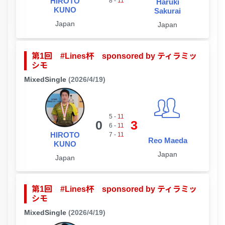
HIROTO
8
-
11
Haruki
KUNO
Sakurai
Japan
Japan
第1回 #Lines杯 sponsored by ティラミッ
シモ
MixedSingle
(2026/4/19)
5
-
11
0
3
6
-
11
HIROTO
7
-
11
Reo Maeda
KUNO
Japan
Japan
第1回 #Lines杯 sponsored by ティラミッ
シモ
MixedSingle
(2026/4/19)