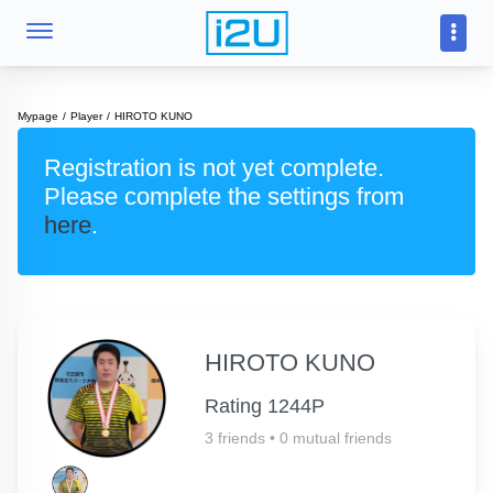
Mypage
Player
HIROTO KUNO
Registration is not yet complete.
Please complete the settings from
here
.
HIROTO KUNO
Rating 1244P
3 friends
•
0 mutual friends