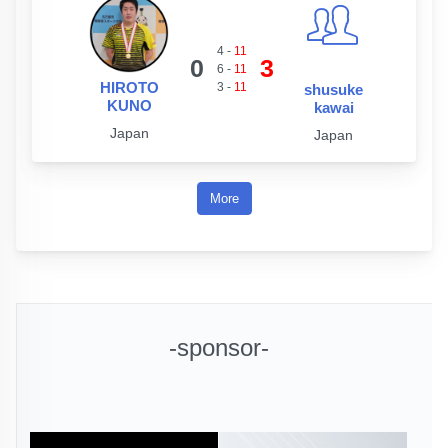
4
-
11
0
3
6
-
11
HIROTO
3
-
11
shusuke
KUNO
kawai
Japan
Japan
More
-sponsor-