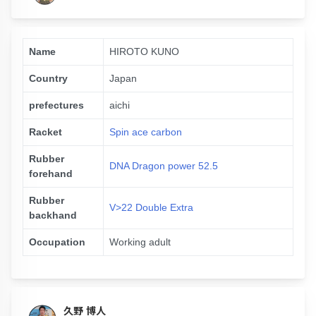
Name
HIROTO KUNO
Country
Japan
prefectures
aichi
Racket
Spin ace carbon
Rubber
DNA Dragon power 52.5
forehand
Rubber
V>22 Double Extra
backhand
Occupation
Working adult
久野 博人