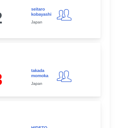
seitaro
2
kobayashi
Japan
takada
3
momoka
Japan
HIDETO