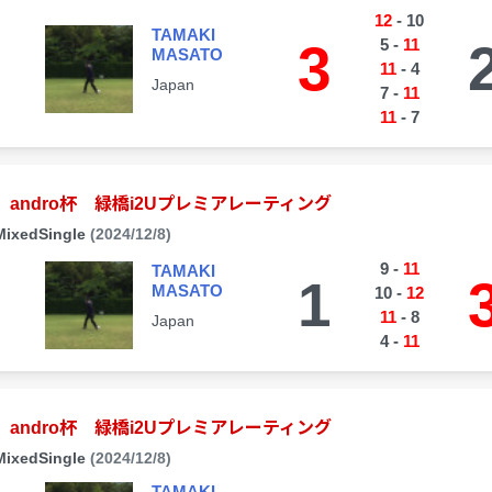
12
-
10
TAMAKI
3
5
-
11
MASATO
11
-
4
Japan
7
-
11
11
-
7
andro杯 緑橋i2Uプレミアレーティング
MixedSingle
(2024/12/8)
9
-
11
TAMAKI
1
MASATO
10
-
12
11
-
8
Japan
4
-
11
andro杯 緑橋i2Uプレミアレーティング
MixedSingle
(2024/12/8)
TAMAKI