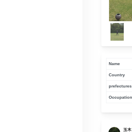
Name
Country
prefectures
Occupatio
玉木