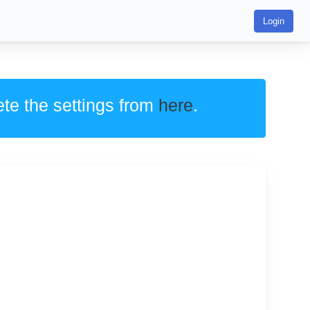
Login
ete the settings from
here
.