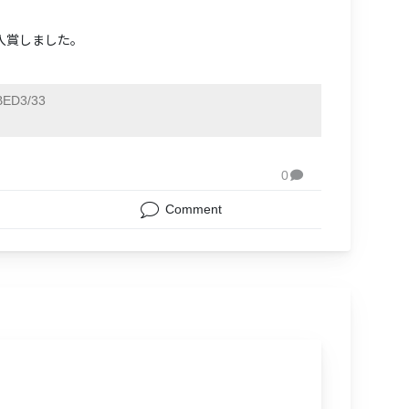
位入賞しました。
ED3/33
0

Comment