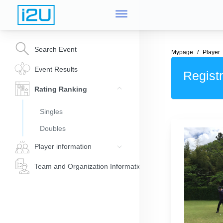
Search Event
Mypage
Player
Event Results
Registr
Rating Ranking
Singles
Doubles
Player information
Team and Organization Information