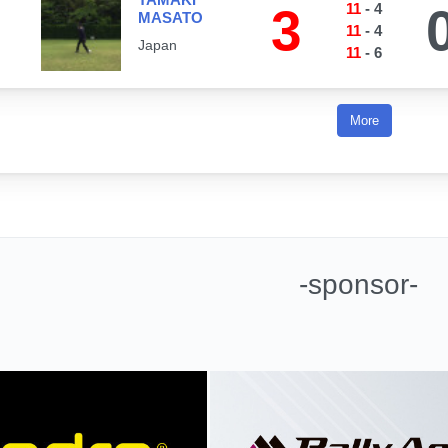
3
11
-
4
MASATO
11
-
4
Japan
11
-
6
More
-sponsor-