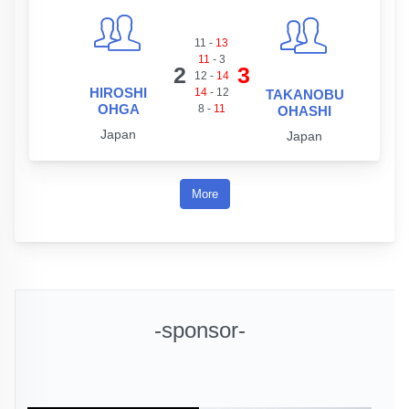
11
-
13
11
-
3
2
3
12
-
14
HIROSHI
14
-
12
TAKANOBU
OHGA
8
-
11
OHASHI
Japan
Japan
More
-sponsor-