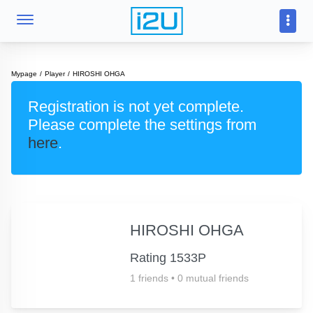
Mypage
Player
HIROSHI OHGA
Registration is not yet complete.
Please complete the settings from
here
.
HIROSHI OHGA
Rating 1533P
1 friends
•
0 mutual friends