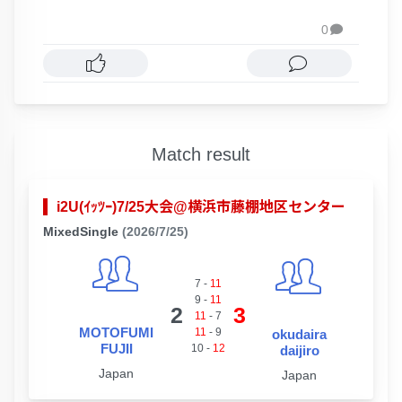
0

Match result
i2U(ｲｯﾂｰ)7/25大会@横浜市藤棚地区センター
MixedSingle
(2026/7/25)
7
-
11
9
-
11
2
3
11
-
7
MOTOFUMI
11
-
9
okudaira
FUJII
10
-
12
daijiro
Japan
Japan