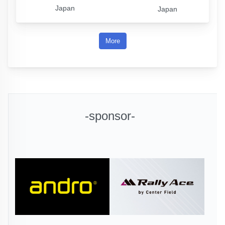
Japan
Japan
More
-sponsor-