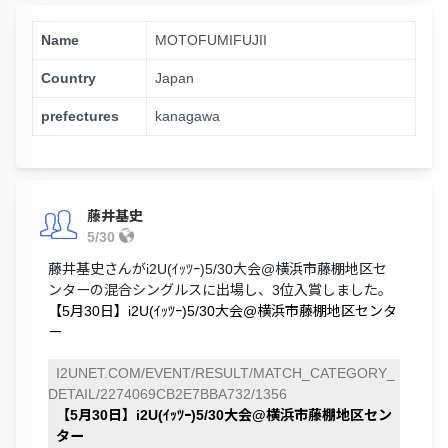
Name
MOTOFUMIFUJII
Country
Japan
prefectures
kanagawa
藤井基史
5/30
藤井基史さんがi2U(ｲｯﾂｰ)5/30大会@横浜市藤棚地区セ
ンターの混合シングルスに出場し、3位入賞しました。
【5月30日】i2U(ｲｯﾂｰ)5/30大会@横浜市藤棚地区センタ
ー
I2UNET.COM/EVENT/RESULT/MATCH_CATEGORY_
DETAIL/2274069CB2E7BBA732/1356
【5月30日】i2U(ｲｯﾂｰ)5/30大会@横浜市藤棚地区セン
ター