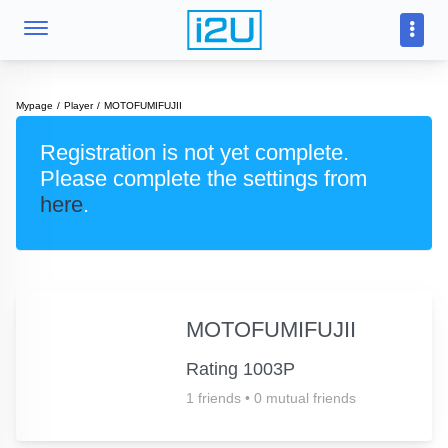
Mypage
Player
MOTOFUMIFUJII
Registration is not yet complete.
Please complete the settings from
here
.
MOTOFUMIFUJII
Rating 1003P
1 friends
•
0 mutual friends