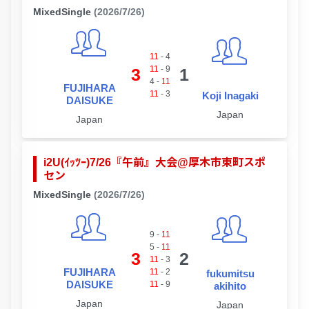
MixedSingle
(2026/7/26)
11
-
4
11
-
9
3
1
4
-
11
FUJIHARA
11
-
3
Koji Inagaki
DAISUKE
Japan
Japan
i2U(ｲｯﾂｰ)7/26『午前』大会@厚木市東町スポ
セン
MixedSingle
(2026/7/26)
9
-
11
5
-
11
3
2
11
-
3
FUJIHARA
11
-
2
fukumitsu
DAISUKE
11
-
9
akihito
Japan
Japan