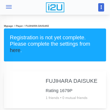
Mypage
Player
FUJIHARA DAISUKE
Registration is not yet complete.
Please complete the settings from
here
.
FUJIHARA DAISUKE
Rating 1679P
1 friends
•
0 mutual friends