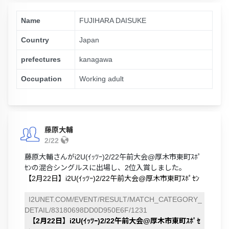
Name
FUJIHARA DAISUKE
Country
Japan
prefectures
kanagawa
Occupation
Working adult
藤原大輔
2/22
藤原大輔さんがi2U(ｲｯﾂｰ)2/22午前大会@厚木市東町ｽﾎﾟ
ｾﾝの混合シングルスに出場し、2位入賞しました。
【2月22日】i2U(ｲｯﾂｰ)2/22午前大会@厚木市東町ｽﾎﾟｾﾝ
I2UNET.COM/EVENT/RESULT/MATCH_CATEGORY_
DETAIL/83180698DD0D950E6F/1231
【2月22日】i2U(ｲｯﾂｰ)2/22午前大会@厚木市東町ｽﾎﾟｾ