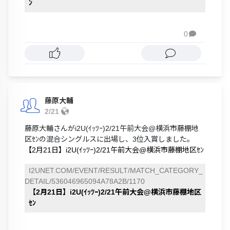
ﾝ
0

藤原大輔
2/21
藤原大輔さんがi2U(ｲｯﾂｰ)2/21午前大会@横浜市藤棚地
区ｾﾝの混合シングルスに出場し、3位入賞しました。
【2月21日】i2U(ｲｯﾂｰ)2/21午前大会@横浜市藤棚地区ｾﾝ
I2UNET.COM/EVENT/RESULT/MATCH_CATEGORY_
DETAIL/536046965094A78A2B/1170
【2月21日】i2U(ｲｯﾂｰ)2/21午前大会@横浜市藤棚地区
ｾﾝ