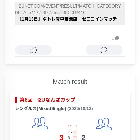
I2UNET.COM/EVENT/RESULT/MATCH_CATEGORY_
DETAIL/41276677555766C431/416
【1月13日】卓トレ豊中蛍池店 ゼロコインマッチ
0

Match result
第8回 I2Uなんばカップ
シングルス(MixedSingle)
(2025/10/12)
11
-
7
7
-
11
3
2
8
-
11