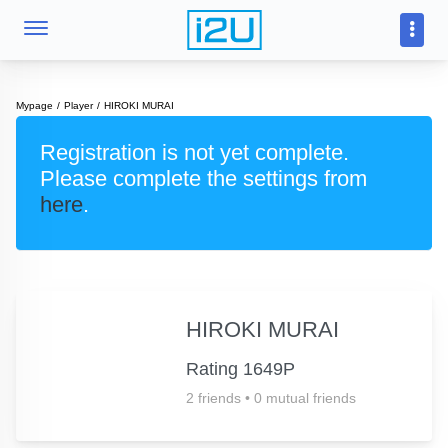
Mypage
Player
HIROKI MURAI
Registration is not yet complete.
Please complete the settings from
here
.
HIROKI MURAI
Rating 1649P
2 friends
•
0 mutual friends