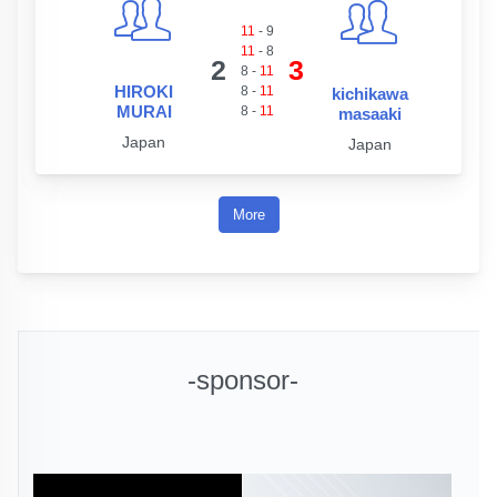
11
-
9
11
-
8
2
3
8
-
11
HIROKI
8
-
11
kichikawa
MURAI
8
-
11
masaaki
Japan
Japan
More
-sponsor-