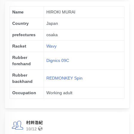
Name
HIROKI MURAI
Country
Japan
prefectures
osaka
Racket
Wavy
Rubber
Dignics 09C
forehand
Rubber
REDMONKEY Spin
backhand
Occupation
Working adult
村井浩紀
10/12