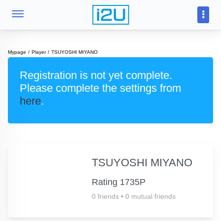
Mypage
Player
TSUYOSHI MIYANO
Registration is not yet complete.
Please complete the settings from
here
.
TSUYOSHI MIYANO
Rating 1735P
0 friends
•
0 mutual friends