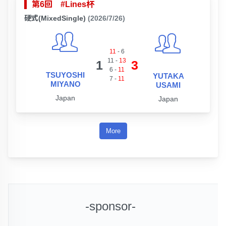
第6回 #Lines杯
硬式(MixedSingle)
(2026/7/26)
11
-
6
11
-
13
1
3
6
-
11
TSUYOSHI
YUTAKA
7
-
11
MIYANO
USAMI
Japan
Japan
More
-sponsor-