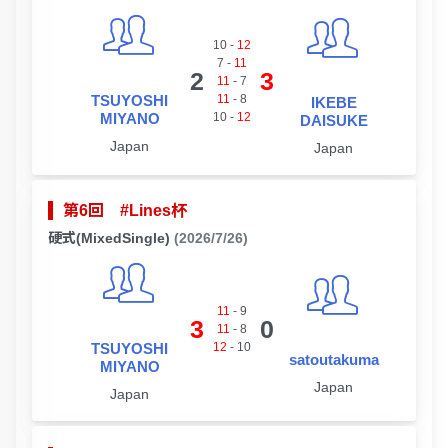
10
-
12
7
-
11
2
3
11
-
7
TSUYOSHI
11
-
8
IKEBE
MIYANO
10
-
12
DAISUKE
Japan
Japan
第6回 #Lines杯
硬式(MixedSingle)
(2026/7/26)
11
-
9
3
0
11
-
8
TSUYOSHI
12
-
10
satoutakuma
MIYANO
Japan
Japan