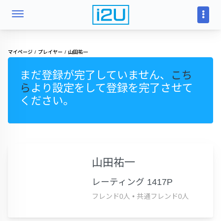
マイページ
プレイヤー
山田祐一
まだ登録が完了していません、
こち
ら
より設定をして登録を完了させて
ください。
山田祐一
レーティング 1417P
フレンド0人
•
共通フレンド0人