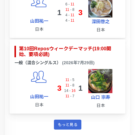
6
-
11
11
-
8
1
3
4
-
11
山田祐一
4
-
11
深田啓之
日本
日本
第10回Reposウィークデーマッチ(19:00開
始、要項必読)
一般（混合シングルス）
(2026年7月29日)
11
-
5
11
-
8
3
1
14
-
16
山田祐一
11
-
7
山口 宗寿
日本
日本
もっと見る