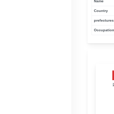
Name
Country
prefectures
Occupatio