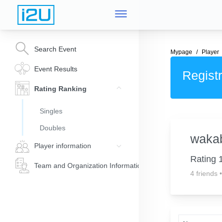
Search Event
Mypage
Player
Event Results
Registr
Rating Ranking
Singles
Doubles
wakab
Player information
Rating 
Team and Organization Information
4 friends
•