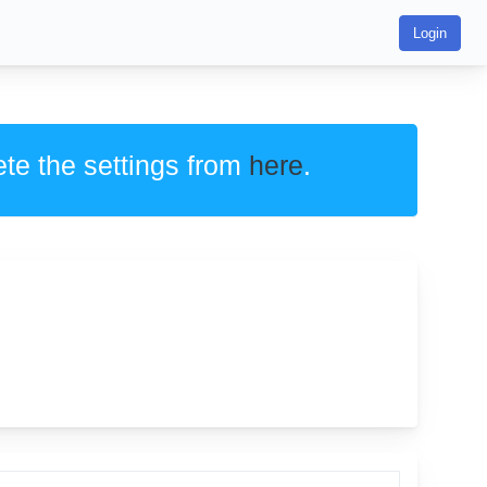
Login
ete the settings from
here
.