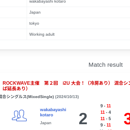
wakabayashi kotaro
Japan
tokyo
n
Working adult
Match result
ROCKWAVE主催 第２回 i2U 大会！（冷房あり） 混
ば延長あり）
混合シングルス(MixedSingle)
(2024/10/13)
9
-
11
wakabayashi
2
11
-
4
kotaro
11
-
5
Japan
9
-
11