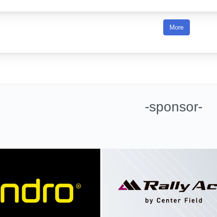
More
-sponsor-