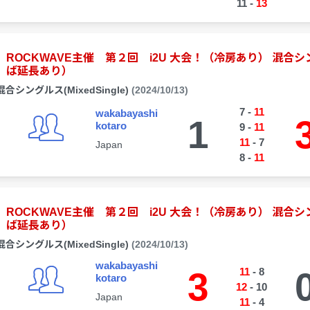
11
-
13
ROCKWAVE主催 第２回 i2U 大会！（冷房あり） 混
ば延長あり）
混合シングルス(MixedSingle)
(2024/10/13)
7
-
11
wakabayashi
1
kotaro
9
-
11
11
-
7
Japan
8
-
11
ROCKWAVE主催 第２回 i2U 大会！（冷房あり） 混
ば延長あり）
混合シングルス(MixedSingle)
(2024/10/13)
wakabayashi
3
11
-
8
kotaro
12
-
10
Japan
11
-
4