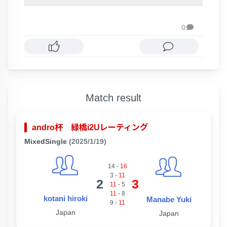
0

Match result
andro杯 緑橋i2Uレーティング
MixedSingle
(2025/1/19)
14
-
16
3
-
11
2
3
11
-
5
11
-
8
kotani hiroki
Manabe Yuki
9
-
11
Japan
Japan