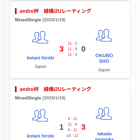
andro杯 緑橋i2Uレーティング
MixedSingle
(2025/1/19)
11
-
5
3
0
11
-
9
11
-
3
OKUBO
kotani hiroki
SHO
Japan
Japan
andro杯 緑橋i2Uレーティング
MixedSingle
(2025/1/19)
9
-
11
11
-
8
1
3
6
-
11
takada
kotani hiroki
10
-
12
momoka