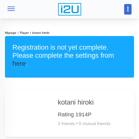
Mypage
Player
kotani hiroki
Registration is not yet complete.
Please complete the settings from
here
.
kotani hiroki
Rating 1914P
3 friends
•
0 mutual friends