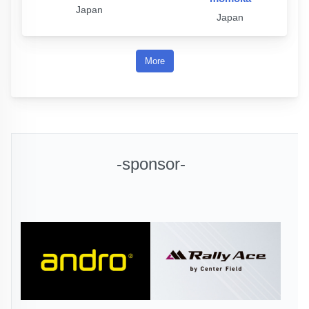
Japan
Japan
More
-sponsor-