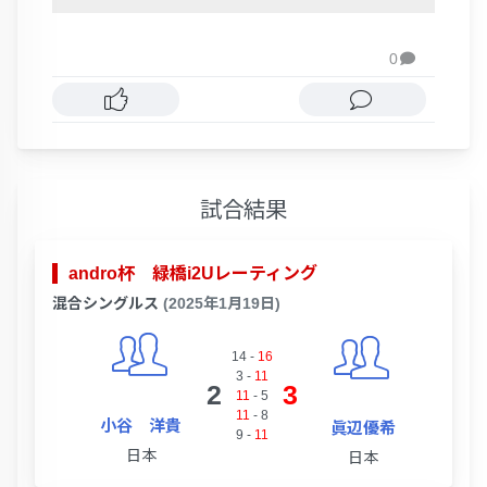
0

試合結果
andro杯 緑橋i2Uレーティング
混合シングルス
(2025年1月19日)
14
-
16
3
-
11
2
3
11
-
5
11
-
8
小谷 洋貴
眞辺優希
9
-
11
日本
日本