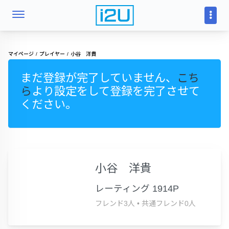
マイページ
プレイヤー
小谷 洋貴
まだ登録が完了していません、
こち
ら
より設定をして登録を完了させて
ください。
小谷 洋貴
レーティング 1914P
フレンド3人
•
共通フレンド0人