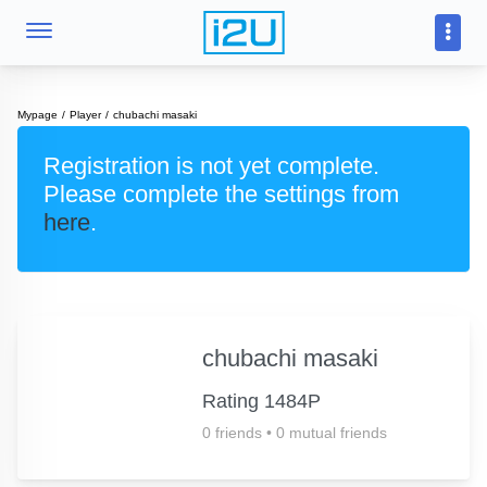
Mypage
Player
chubachi masaki
Registration is not yet complete.
Please complete the settings from
here
.
chubachi masaki
Rating 1484P
0 friends
•
0 mutual friends