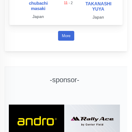
chubachi
11
-
2
TAKANASHI
masaki
YUYA
Japan
Japan
More
-sponsor-