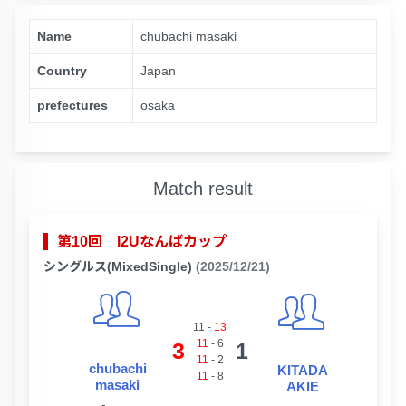
Name
chubachi masaki
Country
Japan
prefectures
osaka
Match result
第10回 I2Uなんばカップ
シングルス(MixedSingle)
(2025/12/21)
11
-
13
11
-
6
3
1
11
-
2
chubachi
KITADA
11
-
8
masaki
AKIE