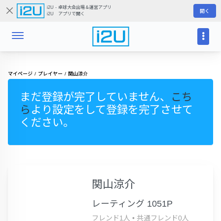
i2U - 卓球大会出場＆運営アプリ
開く
i2U アプリで開く
マイページ
プレイヤー
関山涼介
まだ登録が完了していません、
こち
ら
より設定をして登録を完了させて
ください。
関山涼介
レーティング 1051P
フレンド1人
•
共通フレンド0人