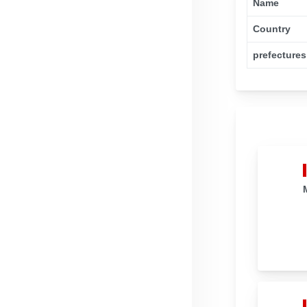
Name
Country
prefectures