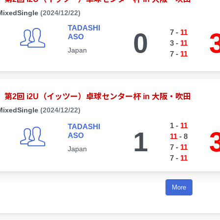
MixedSingle
(2024/12/22)
TADASHI
0
7
-
11
ASO
3
-
11
Japan
7
-
11
第2回 i2U（イッツー）卓球センター杯 in 大阪・吹田
MixedSingle
(2024/12/22)
1
-
11
TADASHI
1
ASO
11
-
8
7
-
11
Japan
7
-
11
More