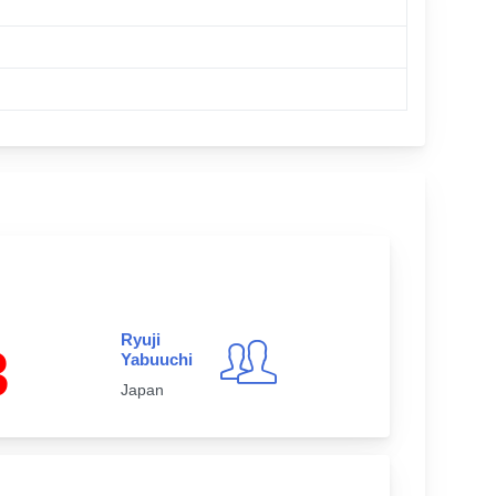
Ryuji
3
Yabuuchi
Japan