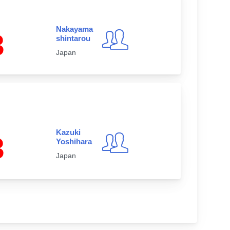
Nakayama
3
shintarou
Japan
Kazuki
3
Yoshihara
Japan