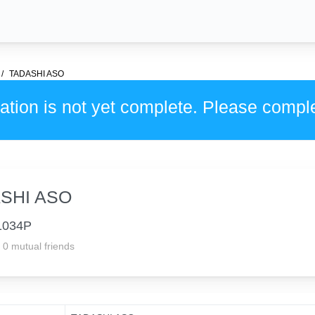
TADASHI ASO
ation is not yet complete. Please compl
SHI ASO
1034P
0 mutual friends