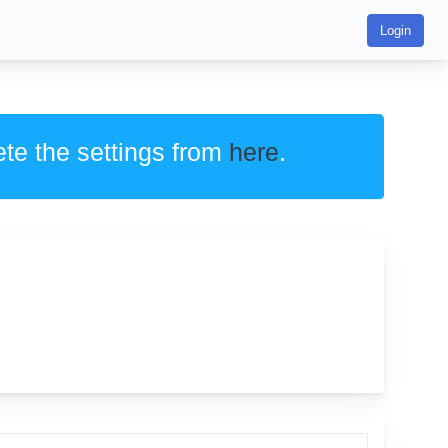
Login
ete the settings from
here
.