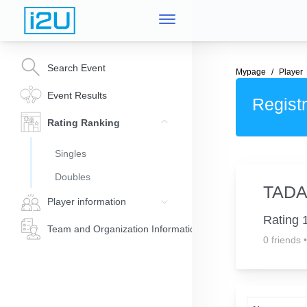
Search Event
Mypage
Player
Event Results
Registr
Rating Ranking
Singles
Doubles
TADA
Player information
Rating 
Team and Organization Information
0 friends
•