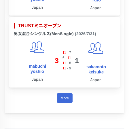
Japan
Japan
TRUSTミニオープン
男女混合シングルス(MenSingle)
(2026/7/31)
11
-
7
6
-
11
3
1
11
-
8
mabuchi
sakamoto
11
-
9
yoshio
keisuke
Japan
Japan
More