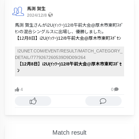
馬渕 賀生
2024/12/8
馬渕 賀生さんがi2U(ｲｯﾂｰ)12/8午前大会@厚木市東町ｽﾎﾟ
ｾﾝの混合シングルスに出場し、優勝しました。
【12月8日】i2U(ｲｯﾂｰ)12/8午前大会@厚木市東町ｽﾎﾟｾﾝ
I2UNET.COM/EVENT/RESULT/MATCH_CATEGORY_
DETAIL/7779267260539D9D09/264
【12月8日】i2U(ｲｯﾂｰ)12/8午前大会@厚木市東町ｽﾎﾟｾ
ﾝ
4
0

Match result