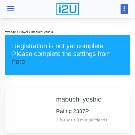
Mypage
Player
mabuchi yoshio
Registration is not yet complete.
Please complete the settings from
here
.
mabuchi yoshio
Rating 2387P
3 friends
•
0 mutual friends