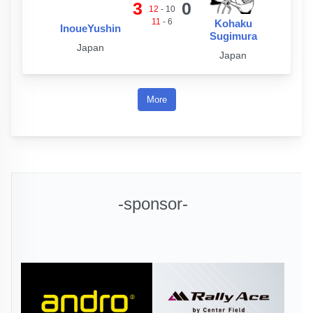
3
0
12
-
10
11
-
6
Kohaku
InoueYushin
Sugimura
Japan
Japan
More
-sponsor-