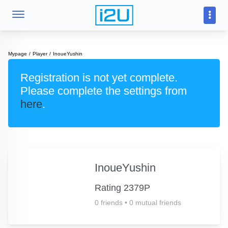
Mypage
Player
InoueYushin
Registration is not yet complete.
Please complete the settings from
here
.
InoueYushin
Rating 2379P
0 friends
•
0 mutual friends