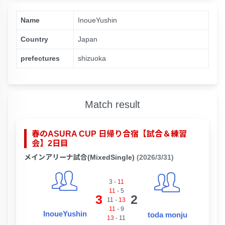
Name
InoueYushin
Country
Japan
prefectures
shizuoka
Match result
春のASURA CUP 日帰り合宿【試合＆練習
会】2日目
メインアリーナ試合(MixedSingle)
(2026/3/31)
3
-
11
11
-
5
3
2
11
-
13
11
-
9
InoueYushin
toda monju
13
-
11