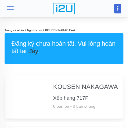
Trang cá nhân
Người chơi
KOUSEN NAKAGAWA
Đăng ký chưa hoàn tất. Vui lòng hoàn
tất tại
đây
.
KOUSEN NAKAGAWA
Xếp hạng 717P
0 bạn bè
•
0 bạn chung