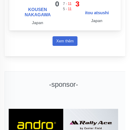
0
3
7
-
11
KOUSEN
5
-
11
itou atsushi
NAKAGAWA
Japan
Japan
Xem thêm
-sponsor-