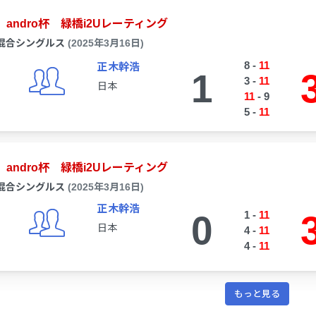
andro杯 緑橋i2Uレーティング
混合シングルス
(2025年3月16日)
8
-
11
正木幹浩
1
3
-
11
日本
11
-
9
5
-
11
andro杯 緑橋i2Uレーティング
混合シングルス
(2025年3月16日)
正木幹浩
0
1
-
11
日本
4
-
11
4
-
11
もっと見る