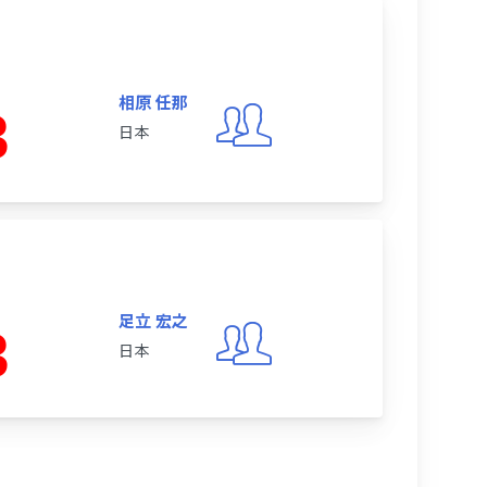
相原 任那
3
日本
足立 宏之
3
日本