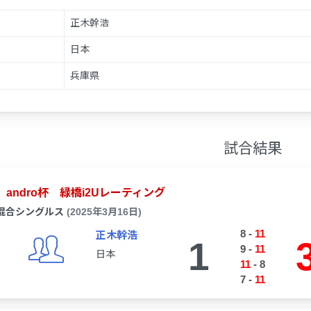
正木幹浩
日本
兵庫県
試合結果
andro杯 緑橋i2Uレーティング
混合シングルス
(2025年3月16日)
8
-
11
正木幹浩
1
9
-
11
日本
11
-
8
7
-
11