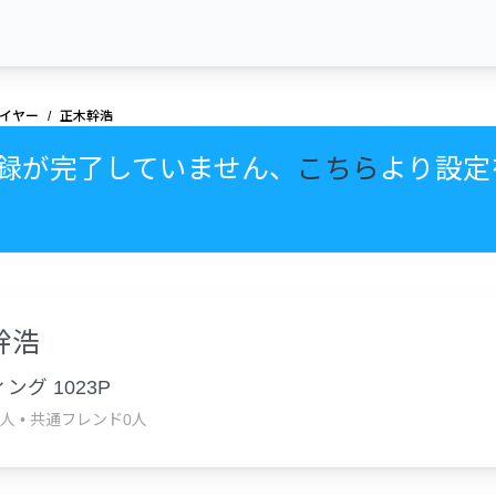
イヤー
正木幹浩
録が完了していません、
こちら
より設定
幹浩
ング 1023P
0人
•
共通フレンド0人