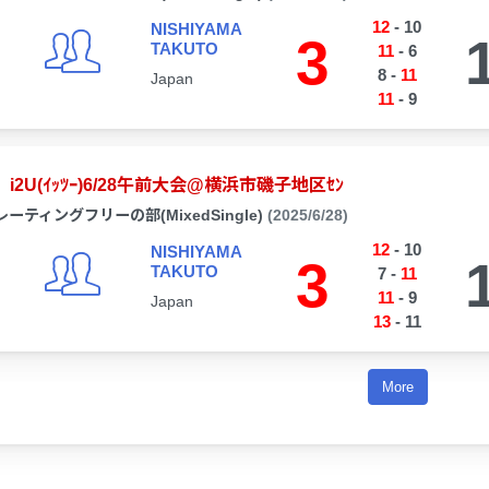
12
-
10
NISHIYAMA
3
TAKUTO
11
-
6
8
-
11
Japan
11
-
9
i2U(ｲｯﾂｰ)6/28午前大会@横浜市磯子地区ｾﾝ
レーティングフリーの部(MixedSingle)
(2025/6/28)
12
-
10
NISHIYAMA
3
TAKUTO
7
-
11
11
-
9
Japan
13
-
11
More