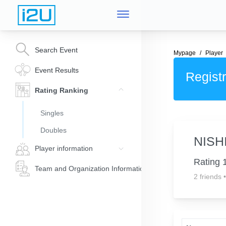
Search Event
Mypage
Player
Event Results
Registr
Rating Ranking
Singles
Doubles
NISH
Player information
Rating 
Team and Organization Information
2 friends
•