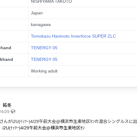
NISHIYAMA TAKUTO
Japan
kanagawa
Tomokazu Harimoto Innerforce SUPER ZLC
ehand
TENERGY 05
ckhand
TENERGY 05
n
Working adult
 拓冬
/4/29
んがi2U(ｲｯﾂｰ)4/29午前大会@横浜市生麦地区ｾﾝの混合シングルス
i2U(ｲｯﾂｰ)4/29午前大会@横浜市生麦地区ｾﾝ