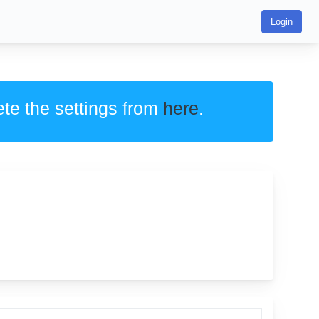
Login
ete the settings from
here
.