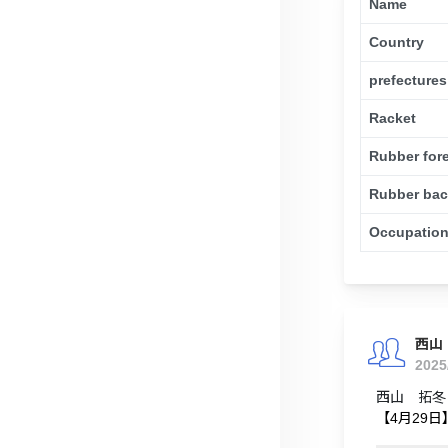
Name
Country
prefectures
Racket
Rubber for
Rubber ba
Occupatio
西山
2025
西山 拓冬さ
【4月29日】