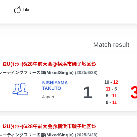
Like
Match result
i2U(ｲｯﾂｰ)6/28午前大会@横浜市磯子地区ｾﾝ
レーティングフリーの部(MixedSingle)
(2025/6/28)
10
-
12
NISHIYAMA
1
TAKUTO
11
-
5
8
-
11
Japan
8
-
11
i2U(ｲｯﾂｰ)6/28午前大会@横浜市磯子地区ｾﾝ
レーティングフリーの部(MixedSingle)
(2025/6/28)