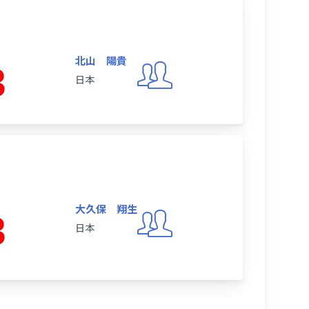
北山 陽貴
3
日本
大久保 翔生
3
日本