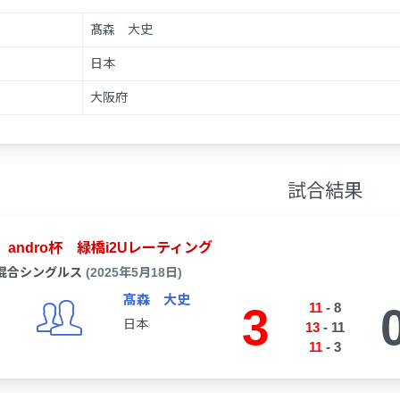
髙森 大史
日本
大阪府
試合結果
andro杯 緑橋i2Uレーティング
混合シングルス
(2025年5月18日)
髙森 大史
3
11
-
8
日本
13
-
11
11
-
3