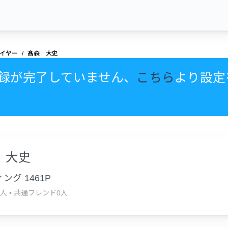
イヤー
髙森 大史
録が完了していません、
こちら
より設定
 大史
ング 1461P
0人
•
共通フレンド0人