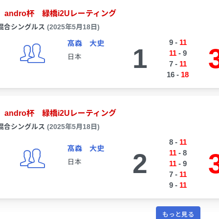
andro杯 緑橋i2Uレーティング
混合シングルス
(2025年5月18日)
9
-
11
髙森 大史
1
11
-
9
日本
7
-
11
16
-
18
andro杯 緑橋i2Uレーティング
混合シングルス
(2025年5月18日)
8
-
11
髙森 大史
2
11
-
8
日本
11
-
9
7
-
11
9
-
11
もっと見る