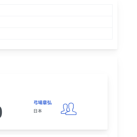
弓場章弘
0
日本