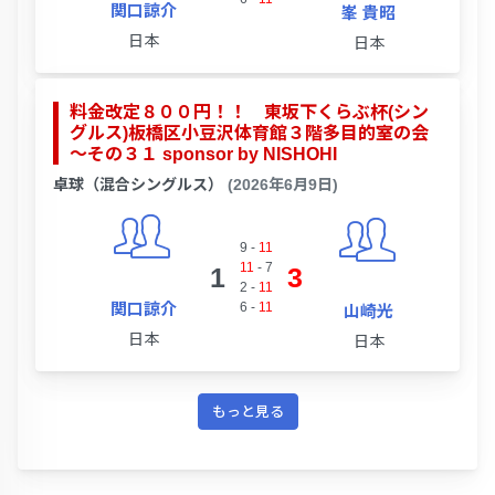
関口諒介
峯 貴昭
日本
日本
料金改定８００円！！ 東坂下くらぶ杯(シン
グルス)板橋区小豆沢体育館３階多目的室の会
～その３１ sponsor by NISHOHI
卓球（混合シングルス）
(2026年6月9日)
9
-
11
11
-
7
1
3
2
-
11
関口諒介
6
-
11
山崎光
日本
日本
もっと見る