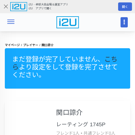
i2U - 卓球大会出場＆運営アプリ
開く
i2U アプリで開く
マイページ
プレイヤー
関口諒介
まだ登録が完了していません、
こち
ら
より設定をして登録を完了させて
ください。
関口諒介
レーティング 1745P
フレンド1人
•
共通フレンド0人