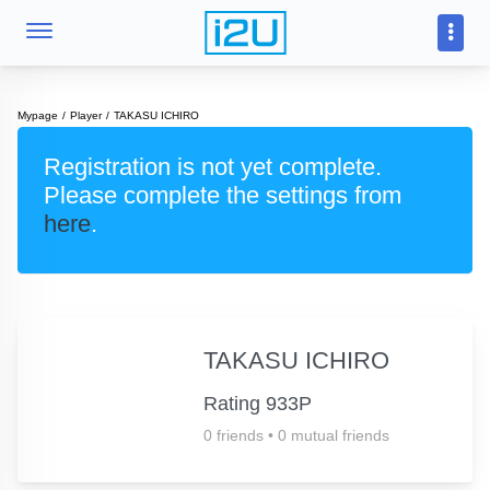
Mypage
Player
TAKASU ICHIRO
Registration is not yet complete.
Please complete the settings from
here
.
TAKASU ICHIRO
Rating 933P
0 friends
•
0 mutual friends