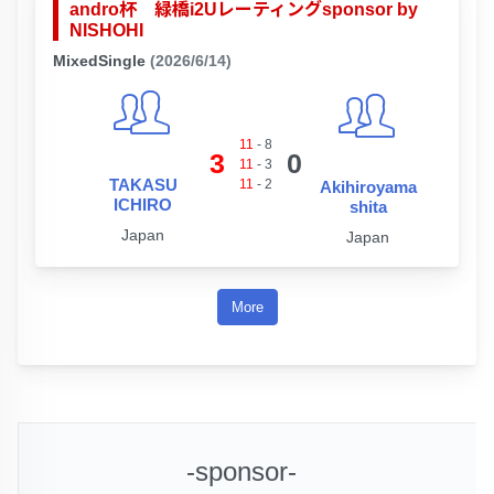
andro杯 緑橋i2Uレーティングsponsor by
NISHOHI
MixedSingle
(2026/6/14)
11
-
8
3
0
11
-
3
TAKASU
11
-
2
Akihiroyama
ICHIRO
shita
Japan
Japan
More
-sponsor-