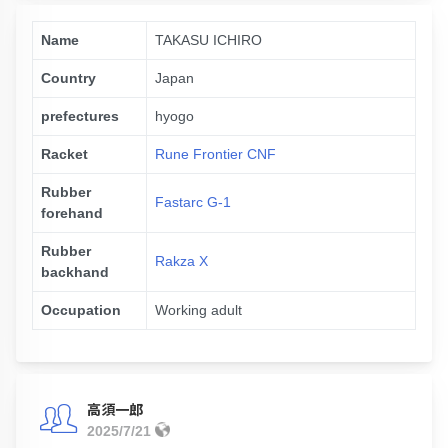
Name
TAKASU ICHIRO
Country
Japan
prefectures
hyogo
Racket
Rune Frontier CNF
Rubber
Fastarc G-1
forehand
Rubber
Rakza X
backhand
Occupation
Working adult
高須一郎
2025/7/21