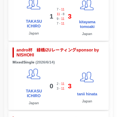
7
-
11
11
-
8
1
3
9
-
11
TAKASU
kitayama
7
-
11
ICHIRO
tomoaki
Japan
Japan
andro杯 緑橋i2Uレーティングsponsor by
NISHOHI
MixedSingle
(2026/6/14)
2
-
11
0
3
3
-
11
TAKASU
tanii hinata
ICHIRO
Japan
Japan