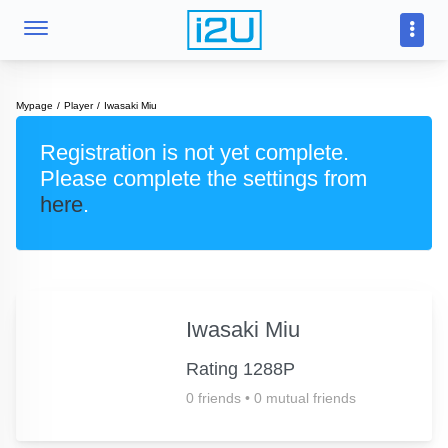
Mypage
Player
Iwasaki Miu
Registration is not yet complete.
Please complete the settings from
here
.
Iwasaki Miu
Rating 1288P
0 friends
•
0 mutual friends