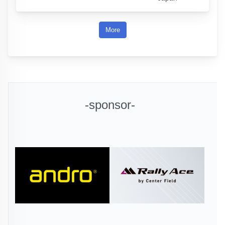
More
-sponsor-