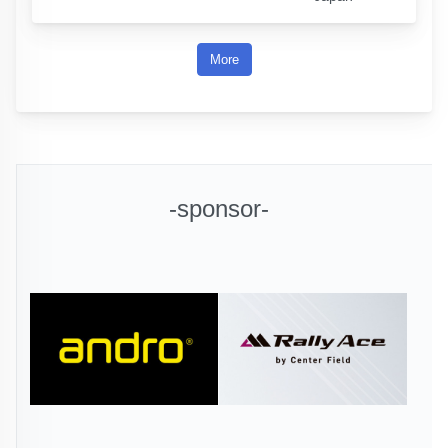
More
-sponsor-