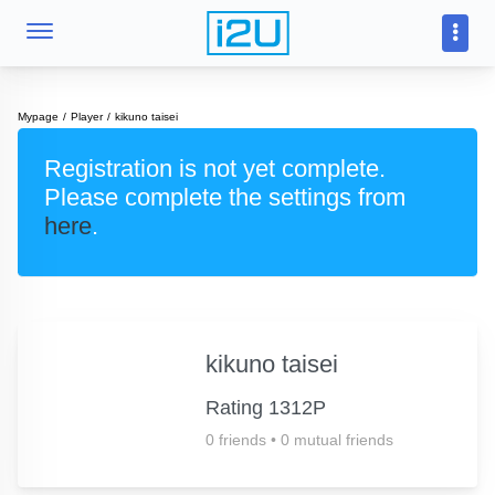
Mypage
Player
kikuno taisei
Registration is not yet complete.
Please complete the settings from
here
.
kikuno taisei
Rating 1312P
0 friends
•
0 mutual friends