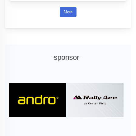
More
-sponsor-