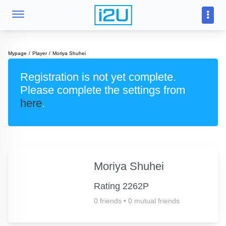
Mypage
Player
Moriya Shuhei
Registration is not yet complete.
Please complete the settings from
here
.
Moriya Shuhei
Rating 2262P
0 friends
•
0 mutual friends