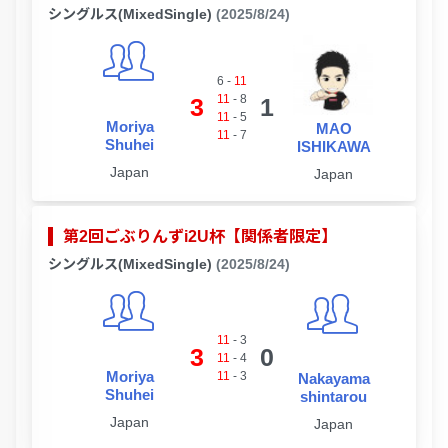
シングルス(MixedSingle)
(2025/8/24)
6
-
11
11
-
8
3
1
11
-
5
Moriya
MAO
11
-
7
Shuhei
ISHIKAWA
Japan
Japan
第2回ごぶりんずi2U杯【関係者限定】
シングルス(MixedSingle)
(2025/8/24)
11
-
3
3
0
11
-
4
Moriya
11
-
3
Nakayama
Shuhei
shintarou
Japan
Japan